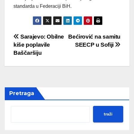
standarda u Federaciji BiH.
Post
Sarajevo: Obilne
Bećirović na samitu
kiše poplavile
SEECP u Sofiji
navigation
Baščaršiju
Pretraga
traži