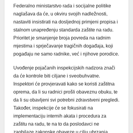
Federalno ministarstvo rada i socijalne politike
naglašava da će, u okviru svojih nadležnosti,
nastaviti insistirati na dosljednoj primjeni propisa i
stalnom unapređenju standarda zaštite na radu.
Prioritet je smanjenje broja povreda na radnim
mjestima i sprječavanje tragičnih događaja, koji
pogađaju ne samo radnike, već i njihove porodice.
Uvođenje pojačanih inspekcijskih nadzora znači
da će kontrole biti ciljane i sveobuhvatne.
Inspektori će provjeravati kako se koristi zaštitna
oprema, da li su radnici prošli obaveznu obuku, te
da li su obavljeni svi potrebni zdravstveni pregledi.
Također, inspekcije će se fokusirati na
implementaciju internih akata i procedura za
zaštitu na radu, te na to da poslodavci ne
zaobilaze zakonske obaveze u cilju ubrzanja