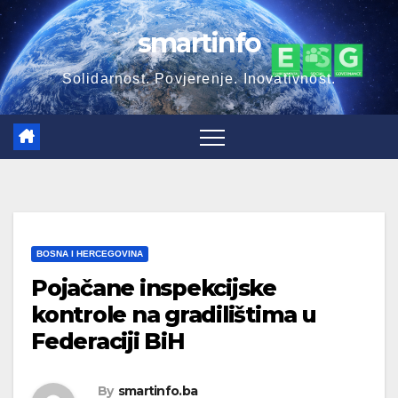
Skip
smartinfo
to
content
Solidarnost. Povjerenje. Inovativnost.
BOSNA I HERCEGOVINA
Pojačane inspekcijske
kontrole na gradilištima u
Federaciji BiH
By
smartinfo.ba