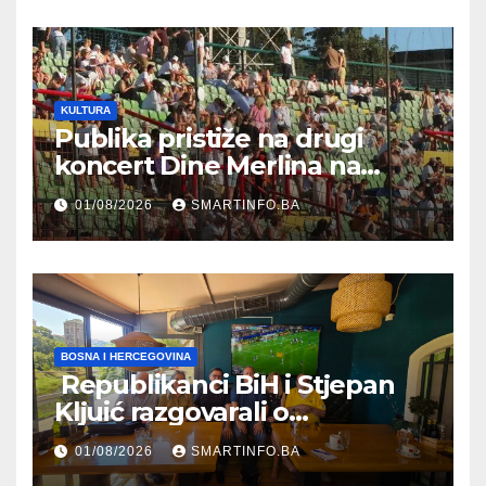
zapošljavanja
KULTURA
Publika pristiže na drugi
koncert Dine Merlina na
Koševu
01/08/2026
SMARTINFO.BA
BOSNA I HERCEGOVINA
Republikanci BiH i Stjepan
Kljuić razgovarali o
evropskom putu Bosne i
01/08/2026
SMARTINFO.BA
Hercegovine