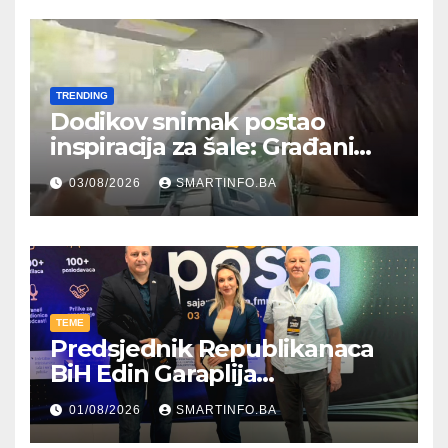
TRENDING
Dodikov snimak postao
inspiracija za šale: Građani
kroz parodiju poslali poruku
03/08/2026
SMARTINFO.BA
TEME
Predsjednik Republikanaca
BiH Edin Garaplija
prisustvovao prezentaciji
01/08/2026
SMARTINFO.BA
Federalnog sajma