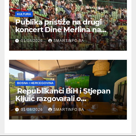
KULTURA
Publika pristiže na drugi
koncert Dine Merlina na
Koševu
01/08/2026
SMARTINFO.BA
BOSNA I HERCEGOVINA
Republikanci BiH i Stjepan
Kljuić razgovarali o
evropskom putu Bosne i
01/08/2026
SMARTINFO.BA
Hercegovine