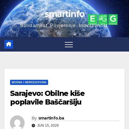
Skip
smartinfo
to
content
Solidarnost. Povjerenje. Inovativnost.
BOSNA I HERCEGOVINA
Sarajevo: Obilne kiše
poplavile Baščaršiju
By
smartinfo.ba
JUN 15, 2026