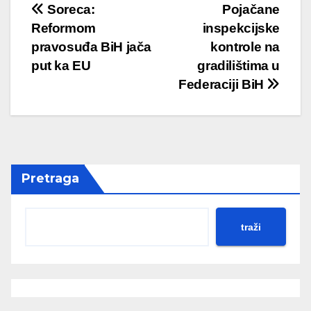
Post
Soreca:
Pojačane
Reformom
inspekcijske
navigation
pravosuđa BiH jača
kontrole na
put ka EU
gradilištima u
Federaciji BiH
Pretraga
traži