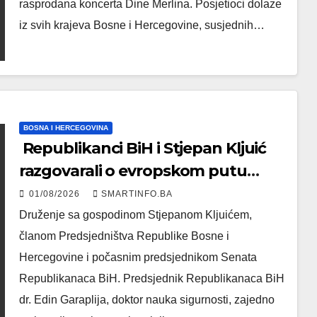
rasprodana koncerta Dine Merlina. Posjetioci dolaze
iz svih krajeva Bosne i Hercegovine, susjednih…
BOSNA I HERCEGOVINA
Republikanci BiH i Stjepan Kljuić
razgovarali o evropskom putu
Bosne i Hercegovine
01/08/2026
SMARTINFO.BA
Druženje sa gospodinom Stjepanom Kljuićem,
članom Predsjedništva Republike Bosne i
Hercegovine i počasnim predsjednikom Senata
Republikanaca BiH. Predsjednik Republikanaca BiH
dr. Edin Garaplija, doktor nauka sigurnosti, zajedno