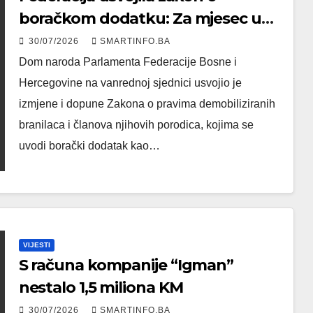
boračkom dodatku: Za mjesec u
ratu 1,50 KM
30/07/2026
SMARTINFO.BA
Dom naroda Parlamenta Federacije Bosne i
Hercegovine na vanrednoj sjednici usvojio je
izmjene i dopune Zakona o pravima demobiliziranih
branilaca i članova njihovih porodica, kojima se
uvodi borački dodatak kao…
VIJESTI
S računa kompanije “Igman”
nestalo 1,5 miliona KM
30/07/2026
SMARTINFO.BA