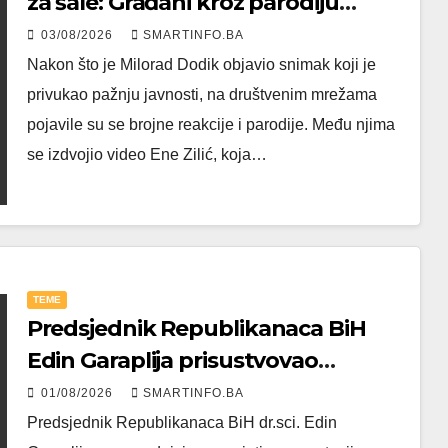
za šale: Građani kroz parodiju
poslali poruku
03/08/2026
SMARTINFO.BA
Nakon što je Milorad Dodik objavio snimak koji je
privukao pažnju javnosti, na društvenim mrežama
pojavile su se brojne reakcije i parodije. Među njima
se izdvojio video Ene Zilić, koja…
TEME
Predsjednik Republikanaca BiH
Edin Garaplija prisustvovao
prezentaciji Federalnog sajma
01/08/2026
SMARTINFO.BA
zapošljavanja
Predsjednik Republikanaca BiH dr.sci. Edin