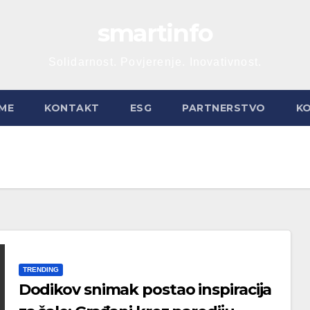
smartinfo
Solidarnost. Povjerenje. Inovativnost.
ME
KONTAKT
ESG
PARTNERSTVO
K
TRENDING
Dodikov snimak postao inspiracija