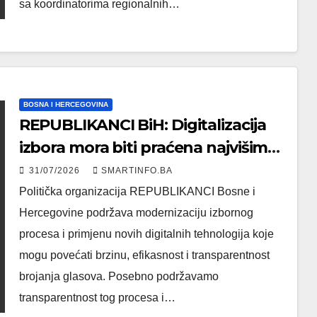
sa koordinatorima regionalnih…
BOSNA I HERCEGOVINA
REPUBLIKANCI BiH: Digitalizacija
izbora mora biti praćena najvišim
standardima sigurnosti
31/07/2026
SMARTINFO.BA
Politička organizacija REPUBLIKANCI Bosne i
Hercegovine podržava modernizaciju izbornog
procesa i primjenu novih digitalnih tehnologija koje
mogu povećati brzinu, efikasnost i transparentnost
brojanja glasova. Posebno podržavamo
transparentnost tog procesa i…