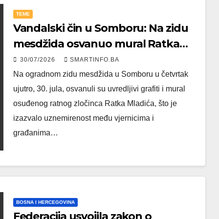
TEME
Vandalski čin u Somboru: Na zidu
mesdžida osvanuo mural Ratka
Mladića
30/07/2026
SMARTINFO.BA
Na ogradnom zidu mesdžida u Somboru u četvrtak
ujutro, 30. jula, osvanuli su uvredljivi grafiti i mural
osuđenog ratnog zločinca Ratka Mladića, što je
izazvalo uznemirenost među vjernicima i
građanima…
BOSNA I HERCEGOVINA
Federacija usvojila zakon o