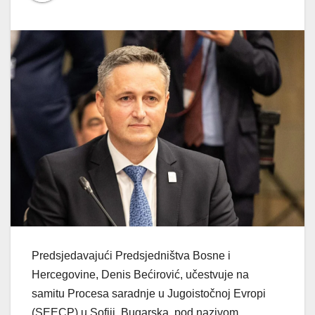
Predsjedavajući Predsjedništva Bosne i
Hercegovine, Denis Bećirović, učestvuje na
samitu Procesa saradnje u Jugoistočnoj Evropi
(SEECP) u Sofiji, Bugarska, pod nazivom