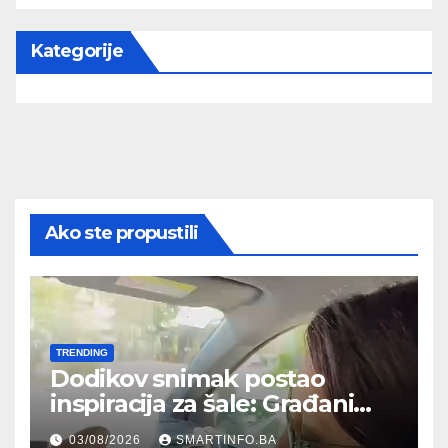
Kategorije
Ako ste propustili
TRENDING
Dodikov snimak postao
inspiracija za šale: Građani
kroz parodiju poslali poruku
03/08/2026
SMARTINFO.BA