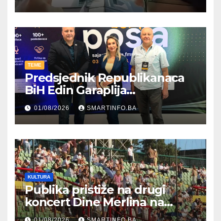
TEME
Predsjednik Republikanaca
BiH Edin Garaplija
prisustvovao prezentaciji
01/08/2026
SMARTINFO.BA
Federalnog sajma
zapošljavanja
KULTURA
Publika pristiže na drugi
koncert Dine Merlina na
Koševu
01/08/2026
SMARTINFO.BA