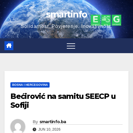
Skip
smartinfo
to
content
Solidarnost. Povjerenje. Inovativnost.
BOSNA I HERCEGOVINA
Bećirović na samitu SEECP u
Sofiji
By
smartinfo.ba
JUN 10, 2026