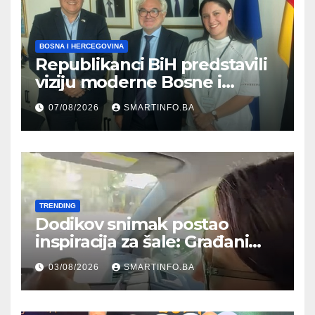
BOSNA I HERCEGOVINA
Republikanci BiH predstavili
viziju moderne Bosne i
Hercegovine ambasadoru
07/08/2026
SMARTINFO.BA
Njemačke
TRENDING
Dodikov snimak postao
inspiracija za šale: Građani
kroz parodiju poslali poruku
03/08/2026
SMARTINFO.BA