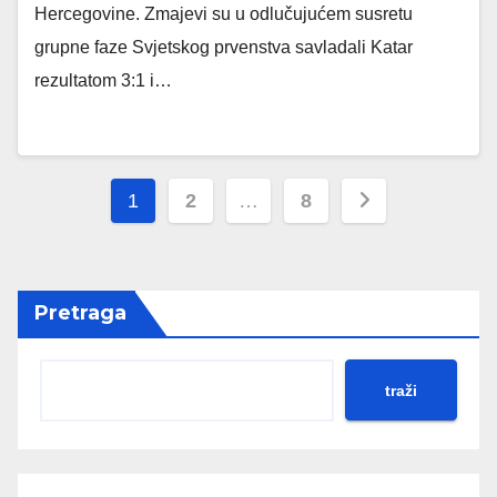
Hercegovine. Zmajevi su u odlučujućem susretu
grupne faze Svjetskog prvenstva savladali Katar
rezultatom 3:1 i…
Posts
1
2
…
8
pagination
Pretraga
traži