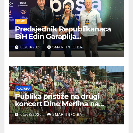
TEME
Predsjednik Republikanaca
BiH Edin Garaplija
prisustvovao prezentaciji
01/08/2026
SMARTINFO.BA
Federalnog sajma
zapošljavanja
KULTURA
Publika pristiže na drugi
koncert Dine Merlina na
Koševu
01/08/2026
SMARTINFO.BA