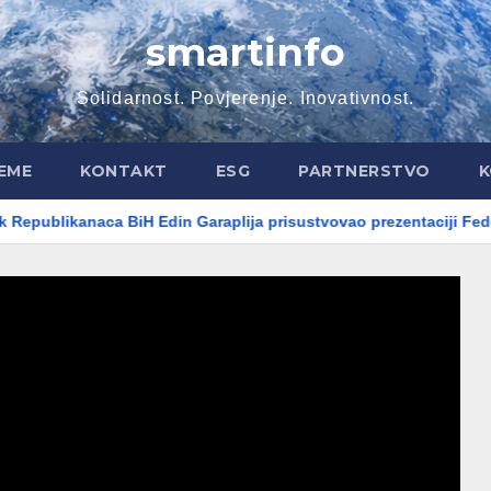
smartinfo
Solidarnost. Povjerenje. Inovativnost.
EME
KONTAKT
ESG
PARTNERSTVO
K
naca BiH Edin Garaplija prisustvovao prezentaciji Federalnog sa