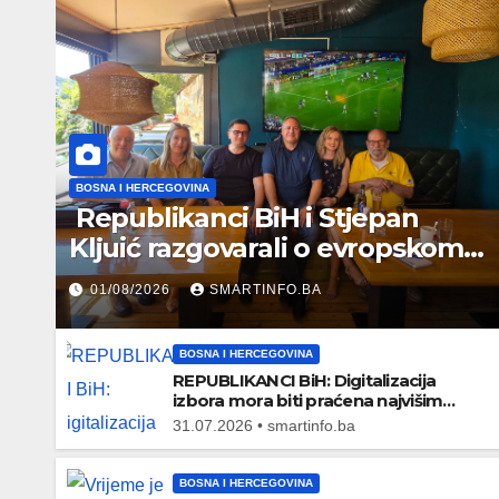
BOSNA I HERCEGOVINA
Republikanci BiH i Stjepan
Kljuić razgovarali o evropskom
putu Bosne i Hercegovine
01/08/2026
SMARTINFO.BA
BOSNA I HERCEGOVINA
REPUBLIKANCI BiH: Digitalizacija
izbora mora biti praćena najvišim
standardima sigurnosti
31.07.2026 • smartinfo.ba
BOSNA I HERCEGOVINA