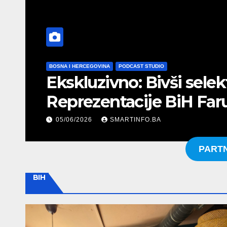
BOSNA I HERCEGOVINA
PODCAST STUDIO
Ekskluzivno: Bivši sele
Reprezentacije BiH Far
nominaciju Republikan
05/06/2026
SMARTINFO.BA
predstavnika u BiH
PART
BIH