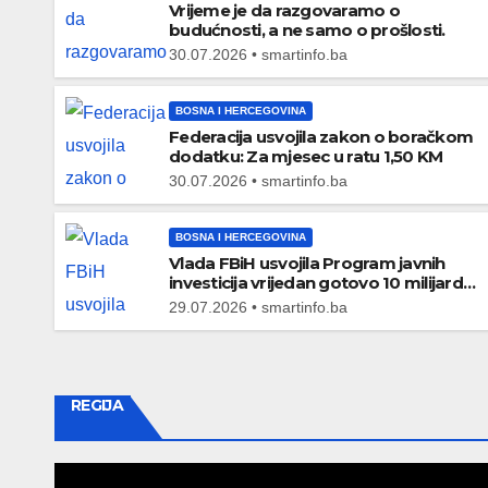
Vrijeme je da razgovaramo o
budućnosti, a ne samo o prošlosti.
30.07.2026 • smartinfo.ba
BOSNA I HERCEGOVINA
Federacija usvojila zakon o boračkom
TEME
dodatku: Za mjesec u ratu 1,50 KM
Predsjednik
30.07.2026 • smartinfo.ba
Republikanac
BOSNA I HERCEGOVINA
Edin Garaplija
01/08/2026
SMARTINFO.
Vlada FBiH usvojila Program javnih
investicija vrijedan gotovo 10 milijardi
prisustvovao
KM
29.07.2026 • smartinfo.ba
prezentaciji
Federalnog s
REGIJA
zapošljavanja