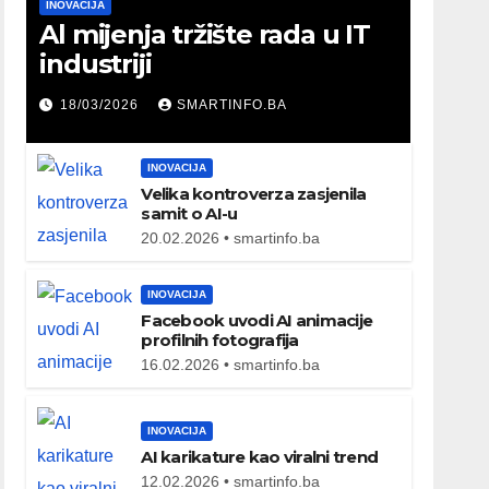
INOVACIJA
Al mijenja tržište rada u IT
industriji
18/03/2026
SMARTINFO.BA
INOVACIJA
Velika kontroverza zasjenila
samit o AI-u
20.02.2026 • smartinfo.ba
INOVACIJA
Facebook uvodi AI animacije
profilnih fotografija
16.02.2026 • smartinfo.ba
INOVACIJA
AI karikature kao viralni trend
12.02.2026 • smartinfo.ba