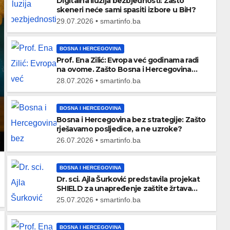
Digitalna iluzija bezbjednosti: Zašto
skeneri neće sami spasiti izbore u BiH?
29.07.2026 • smartinfo.ba
BOSNA I HERCEGOVINA
Prof. Ena Zilić: Evropa već godinama radi
na ovome. Zašto Bosna i Hercegovina
kasni?
28.07.2026 • smartinfo.ba
BOSNA I HERCEGOVINA
Bosna i Hercegovina bez strategije: Zašto
rješavamo posljedice, a ne uzroke?
26.07.2026 • smartinfo.ba
BOSNA I HERCEGOVINA
Dr. sci. Ajla Šurković predstavila projekat
SHIELD za unapređenje zaštite žrtava
nasilja u porodici
25.07.2026 • smartinfo.ba
BOSNA I HERCEGOVINA