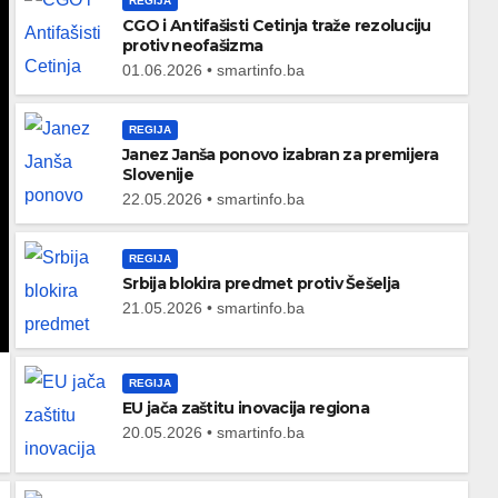
REGIJA
CGO i Antifašisti Cetinja traže rezoluciju
protiv neofašizma
01.06.2026 • smartinfo.ba
REGIJA
Janez Janša ponovo izabran za premijera
Slovenije
22.05.2026 • smartinfo.ba
REGIJA
Srbija blokira predmet protiv Šešelja
21.05.2026 • smartinfo.ba
REGIJA
EU jača zaštitu inovacija regiona
20.05.2026 • smartinfo.ba