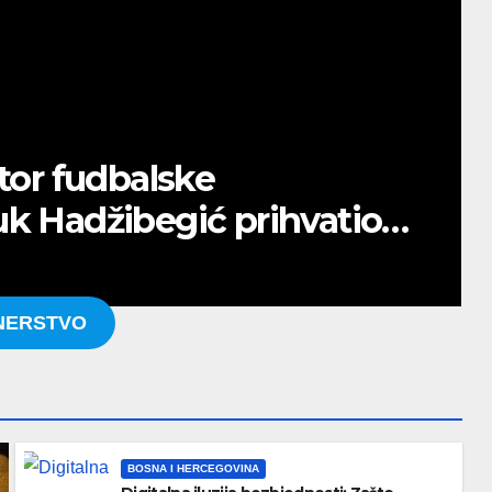
ktor fudbalske
uk Hadžibegić prihvatio
aca za Visokog
NERSTVO
BOSNA I HERCEGOVINA