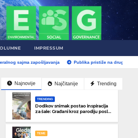
OLUMNE
IMPRESSUM
jma zapošljavanja
Publika pristiže na drugi koncert Dine Me
Najnovije
Najčitanije
Trending
TRENDING
Dodikov snimak postao inspiracija
za šale: Građani kroz parodiju poslali
poruku
TEME