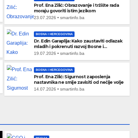
Prof. Ena Zilić: Obrazovanje i tržište rada
moraju govoriti istim jezikom
23.07.2026 • smartinfo.ba
BOSNA I HERCEGOVINA
TEME
Dr. Edin Garaplija: Kako zaustaviti odlazak
Vandalski čin u
mladih i pokrenuti razvoj Bosne i
Hercegovine
19.07.2026 • smartinfo.ba
a BiH
Somboru: Na zidu
mesdžida osvanuo
BOSNA I HERCEGOVINA
BA
30/07/2026
SMARTINFO.BA
Prof. Ena Zilić: Sigurnost zaposlenja
mural Ratka Mladića
nastavnika ne smije zavisiti od nečije volje
14.07.2026 • smartinfo.ba
ajma