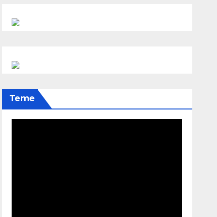
Vrijeme je da razgovaramo o
budućnosti, a ne samo o prošlosti.
TEME
Vandalski čin u Somboru: Na zidu
mesdžida osvanuo mural Ratka
Mladića
Teme
BOSNA I HERCEGOVINA
Federacija usvojila zakon o
boračkom dodatku: Za mjesec u
ratu 1,50 KM
VIJESTI
S računa kompanije “Igman”
nestalo 1,5 miliona KM
VIJESTI
Predstavljen izvještaj o negiranju