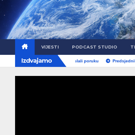
VIJESTI
PODCAST STUDIO
T
Izdvajamo
Građani kroz parodiju poslali poruku
Predsjednik Republika