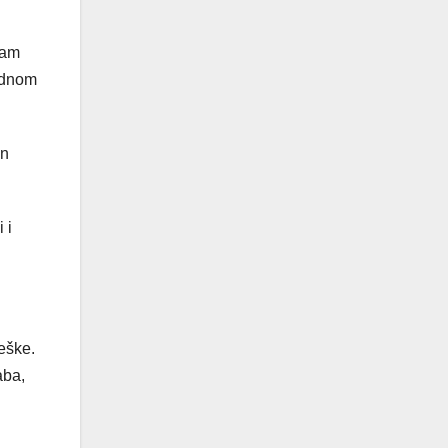
sam
jednom
an
 i
eške.
aba,