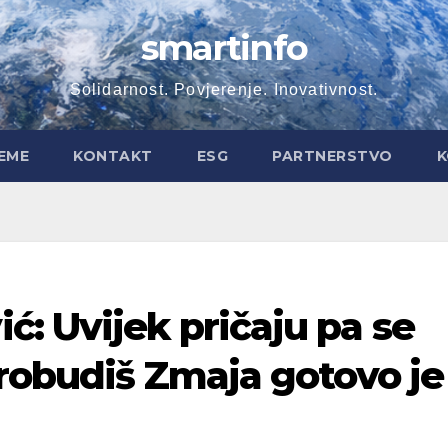
smartinfo
Solidarnost. Povjerenje. Inovativnost.
EME
KONTAKT
ESG
PARTNERSTVO
K
: Uvijek pričaju pa se
probudiš Zmaja gotovo je