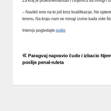
Za kraj je prokomentarisao i činjenicu da mnogi i 
– Navikli smo na to još kroz kvalifikacije. Ne opt
terenu. Na kraju nam se mnogi izvine kada vide št
Intervju pogledajte
ovdje
Post
Paragvaj napravio čudo i izbacio Nje
poslije penal-ruleta
navigation