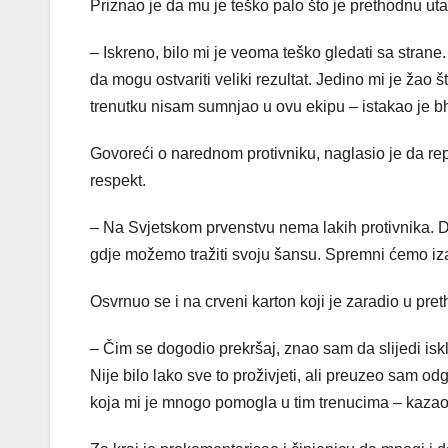
Priznao je da mu je teško palo što je prethodnu uta
– Iskreno, bilo mi je veoma teško gledati sa stran
da mogu ostvariti veliki rezultat. Jedino mi je žao 
trenutku nisam sumnjao u ovu ekipu – istakao je bh
Govoreći o narednom protivniku, naglasio je da r
respekt.
– Na Svjetskom prvenstvu nema lakih protivnika. Dob
gdje možemo tražiti svoju šansu. Spremni ćemo iz
Osvrnuo se i na crveni karton koji je zaradio u pr
– Čim se dogodio prekršaj, znao sam da slijedi isk
Nije bilo lako sve to proživjeti, ali preuzeo sam o
koja mi je mnogo pomogla u tim trenucima – kazao