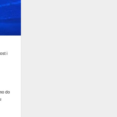
ost i
smo do
u