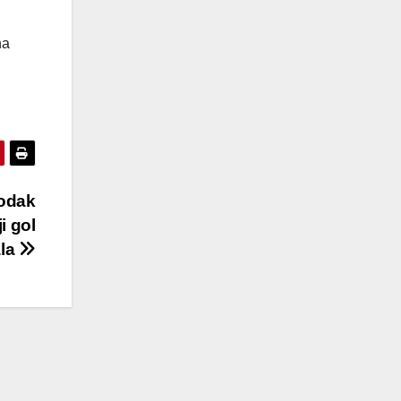
na
godak
i gol
ala