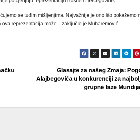
dalje potcjenjuju reprezentaciju Bosne i Hercegovine.
erećujemo se tuđim mišljenjima. Najvažnije je ono što pokažemo 
a ova reprezentacija može – zaključio je Muharemović.
mačku
Glasajte za našeg Zmaja: Po
Alajbegovića u konkurenciji za najbolj
grupne faze Mundij