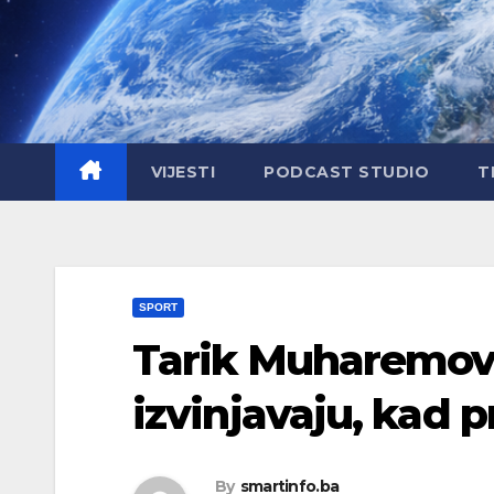
Skip
to
content
VIJESTI
PODCAST STUDIO
T
SPORT
Tarik Muharemović
izvinjavaju, kad 
By
smartinfo.ba