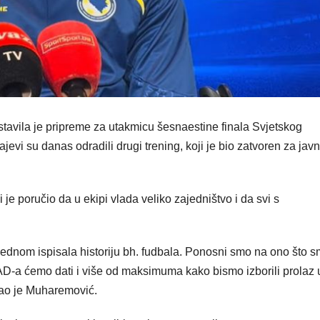
avila je pripreme za utakmicu šesnaestine finala Svjetskog
evi su danas odradili drugi trening, koji je bio zatvoren za javn
je poručio da u ekipi vlada veliko zajedništvo i da svi s
š jednom ispisala historiju bh. fudbala. Ponosni smo na ono što 
 SAD-a ćemo dati i više od maksimuma kako bismo izborili prolaz 
kao je Muharemović.