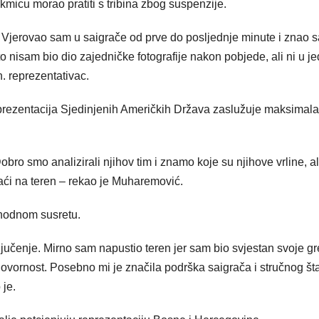
kmicu morao pratiti s tribina zbog suspenzije.
e. Vjerovao sam u saigrače od prve do posljednje minute i znao 
što nisam bio dio zajedničke fotografije nakon pobjede, ali ni u 
. reprezentativac.
eprezentacija Sjedinjenih Američkih Država zaslužuje maksimal
ro smo analizirali njihov tim i znamo koje su njihove vrline, ali
aći na teren – rekao je Muharemović.
ethodnom susretu.
ljučenje. Mirno sam napustio teren jer sam bio svjestan svoje gr
dgovornost. Posebno mi je značila podrška saigrača i stručnog št
 je.