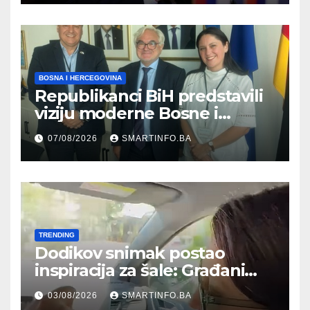
građanima
BOSNA I HERCEGOVINA
Republikanci BiH predstavili
viziju moderne Bosne i
Hercegovine ambasadoru
07/08/2026
SMARTINFO.BA
Njemačke
TRENDING
Dodikov snimak postao
inspiracija za šale: Građani
kroz parodiju poslali poruku
03/08/2026
SMARTINFO.BA