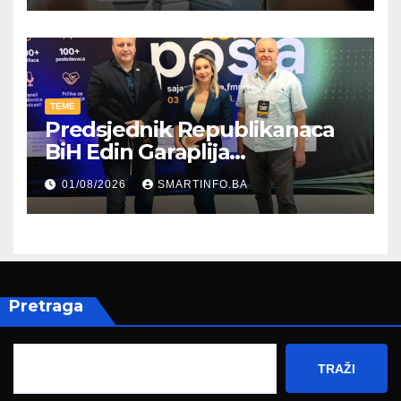
TEME
Predsjednik Republikanaca
BiH Edin Garaplija
prisustvovao prezentaciji
01/08/2026
SMARTINFO.BA
Federalnog sajma
zapošljavanja
Pretraga
TRAŽI