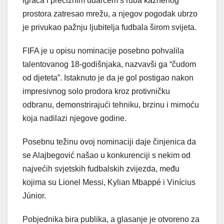
igrača i preciznim udarcem s ruba kaznenog
prostora zatresao mrežu, a njegov pogodak ubrzo
je privukao pažnju ljubitelja fudbala širom svijeta.
FIFA je u opisu nominacije posebno pohvalila
talentovanog 18-godišnjaka, nazvavši ga “čudom
od djeteta”. Istaknuto je da je gol postigao nakon
impresivnog solo prodora kroz protivničku
odbranu, demonstrirajući tehniku, brzinu i mirnoću
koja nadilazi njegove godine.
Posebnu težinu ovoj nominaciji daje činjenica da
se Alajbegović našao u konkurenciji s nekim od
najvećih svjetskih fudbalskih zvijezda, među
kojima su Lionel Messi, Kylian Mbappé i Vinícius
Júnior.
Pobjednika bira publika, a glasanje je otvoreno za