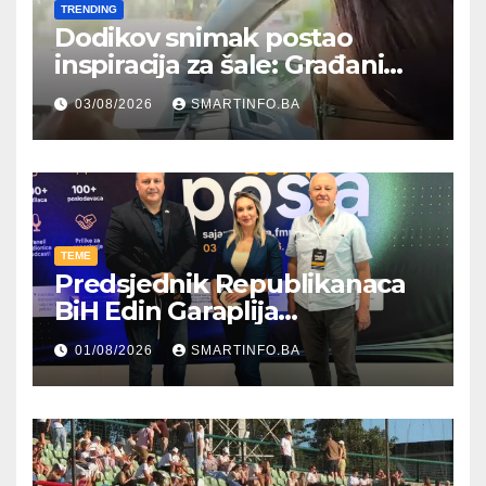
TRENDING
Dodikov snimak postao
inspiracija za šale: Građani
kroz parodiju poslali poruku
03/08/2026
SMARTINFO.BA
TEME
Predsjednik Republikanaca
BiH Edin Garaplija
prisustvovao prezentaciji
01/08/2026
SMARTINFO.BA
Federalnog sajma
zapošljavanja