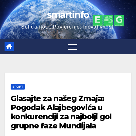
Skip
smartinfo
to
content
Solidarnost. Povjerenje. Inovativnost.
SPORT
Glasajte za našeg Zmaja:
Pogodak Alajbegovića u
konkurenciji za najbolji gol
grupne faze Mundijala