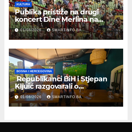
KULTURA
Publika pristiže na drugi
koncert Dine Merlina na
Koševu
01/08/2026
SMARTINFO.BA
BOSNA I HERCEGOVINA
Republikanci BiH i Stjepan
Kljuić razgovarali o
evropskom putu Bosne i
01/08/2026
SMARTINFO.BA
Hercegovine