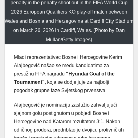
penalty in the penalty shoot out in the FIFA World Cup
2026 European Qualifiers KO play-off match between
Wales and Bosnia and Herzegovina at Cardiff City Stadium
on March 26, 2026 in Cardiff, Wales. (Photo by Dan
Mullan/Getty Images)
Mladi reprezentativac Bosne i Hercegovine Kerim
Alajbegović našao se među kandidatima za
prestižnu FIFA nagradu
“Hyundai Goal of the
Tournament”
, koja se dodjeljuje za najbolji
pogodak grupne faze Svjetskog prvenstva.
Alajbegović je nominaciju zaslužio zahvaljujući
sjajnom golu postignutom u pobjedi Bosne i
Hercegovine nad Katarom rezultatom 3:1. Nakon
odličnog prodora, predriblao je dvojicu protivničkih