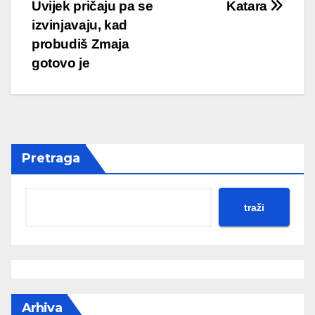
navigation
Uvijek pričaju pa se
Katara
izvinjavaju, kad
probudiš Zmaja
gotovo je
Pretraga
traži
Arhiva