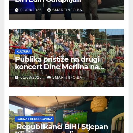
prisustvovao prezentaciji
01/08/2026
SMARTINFO.BA
Federalnog sajma
zapošljavanja
KULTURA
Publika pristiže na drugi
koncert Dine Merlina na
Koševu
01/08/2026
SMARTINFO.BA
BOSNA I HERCEGOVINA
Republikanci BiH i Stjepan