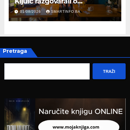
Kljuić razgovarali o
evropskom putu Bosne i
01/08/2026
SMARTINFO.BA
Hercegovine
Pretraga
TRAŽI