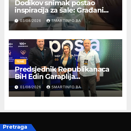
Dodikov snimak postao
inspiracija za šale: Građani
kroz parodiju poslali poruku
03/08/2026
SMARTINFO.BA
TEME
Predsjednik Republikanaca
BiH Edin Garaplija
prisustvovao prezentaciji
01/08/2026
SMARTINFO.BA
Federalnog sajma
zapošljavanja
Pretraga