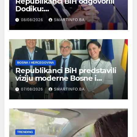
Republikanci BiH odgovorili
Dodiku:
Bosanskohercegovačka
08/08/2026
SMARTINFO.BA
kultura postoji i pripada svim
građanima
BOSNA I HERCEGOVINA
Republikanci BiH predstavili
viziju moderne Bosne i
Hercegovine ambasadoru
07/08/2026
SMARTINFO.BA
Njemačke
TRENDING