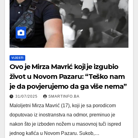
VIJESTI
Ovo je Mirza Mavrić koji je izgubio
život u Novom Pazaru: “Teško nam
je da povjerujemo da ga više nema”
31/07/2025
SMARTINFO.BA
Maloljetni Mirza Mavrić (17), koji je sa porodicom
doputovao iz inostranstva na odmor, preminuo je
nakon što je izboden nožem u masovnoj tuči ispred
jednog kafića u Novom Pazaru. Sukob,…