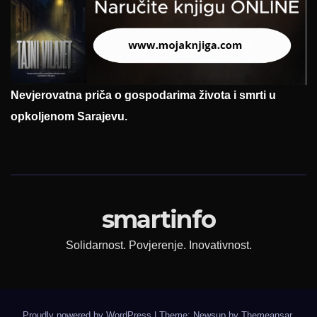
Nevjerovatna priča o gospodarima života i smrti u
opkoljenom Sarajevu.
smartinfo
Solidarnost. Povjerenje. Inovativnost.
Proudly powered by WordPress
|
Theme: Newsup by
Themeansar
.