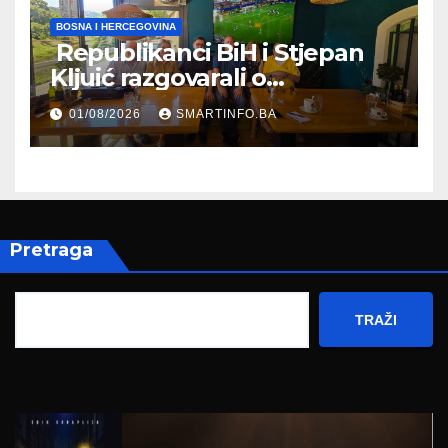
BOSNA I HERCEGOVINA
Republikanci BiH i Stjepan
Kljuić razgovarali o
evropskom putu Bosne i
01/08/2026
SMARTINFO.BA
Hercegovine
Pretraga
TRAŽI