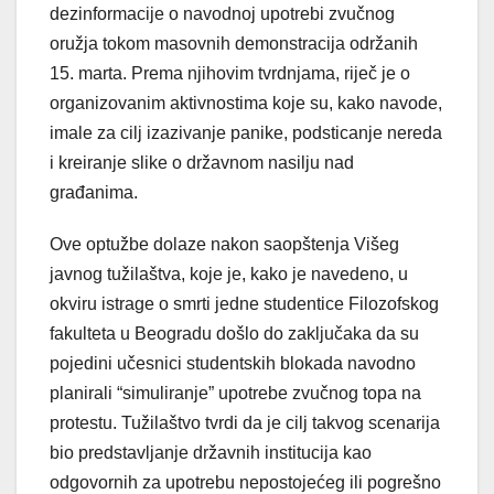
dezinformacije o navodnoj upotrebi zvučnog
oružja tokom masovnih demonstracija održanih
15. marta. Prema njihovim tvrdnjama, riječ je o
organizovanim aktivnostima koje su, kako navode,
imale za cilj izazivanje panike, podsticanje nereda
i kreiranje slike o državnom nasilju nad
građanima.
Ove optužbe dolaze nakon saopštenja Višeg
javnog tužilaštva, koje je, kako je navedeno, u
okviru istrage o smrti jedne studentice Filozofskog
fakulteta u Beogradu došlo do zaključaka da su
pojedini učesnici studentskih blokada navodno
planirali “simuliranje” upotrebe zvučnog topa na
protestu. Tužilaštvo tvrdi da je cilj takvog scenarija
bio predstavljanje državnih institucija kao
odgovornih za upotrebu nepostojećeg ili pogrešno