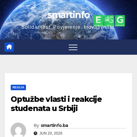
Skip
smartinfo
to
content
Solidarnost. Povjerenje. Inovativnost.
REGIJA
Optužbe vlasti i reakcije
studenata u Srbiji
By
smartinfo.ba
JUN 20, 2026