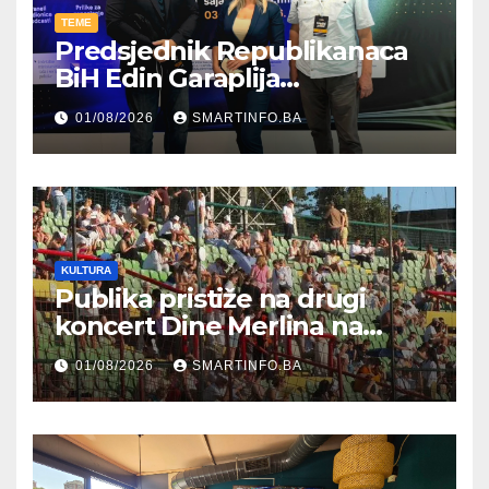
TEME
Predsjednik Republikanaca
BiH Edin Garaplija
prisustvovao prezentaciji
01/08/2026
SMARTINFO.BA
Federalnog sajma
zapošljavanja
KULTURA
Publika pristiže na drugi
koncert Dine Merlina na
Koševu
01/08/2026
SMARTINFO.BA