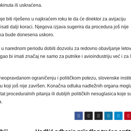
ukinuta ili uskraćena.
 biti riješeno u najkraćem roku te da će direktor za avijaciju
sati dalji koraci. Njegova izjava sugerira da procedura još nije
uka bude donesena uskoro.
r u narednom periodu dobiti dozvolu za redovno obavljanje leto
ao bi imati značaj ne samo za putnike i avioindustriju već i za 
o neopravdanom ograničenju i političkom potezu, slovenske instit
ku koji još nije završen. Konačna odluka nadležnih organa mogl
tat proceduralnih pitanja ili dubljih političkih nesuglasica koje s
a.