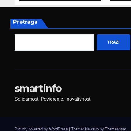
poruku
prez
Fed
zapo
Pretraga
TRAŽI
smartinfo
Solidarnost. Povjerenje. Inovativnost.
Proudly powered by WordPress
|
Theme: Newsup by
Themeansar
.