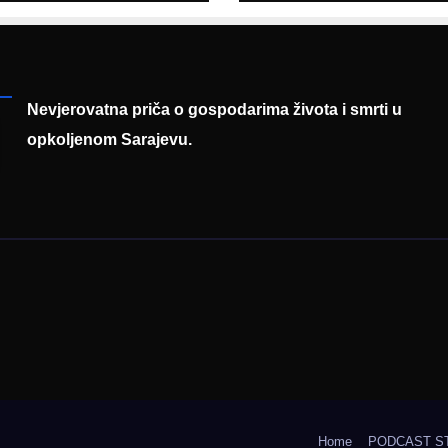
entaciji
eralnog sajma
šljavanja
Nevjerovatna priča o gospodarima života i smrti u
opkoljenom Sarajevu.
Home
PODCAST S