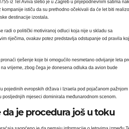
755 iz Tel Aviva sletio je u Zagreb u prijepodnevnim satima na
z kompanije ističu da su prethodno očekivali da će let biti realiz
ske destinacije izostala.
se radi o politički motiviranoj odluci koja nije u skladu sa
 riječima, ovakav potez predstavlja odstupanje od pravila ko
le pronaći rješenje koje bi omogućilo nesmetano odvijanje leta p
ta na vrijeme, zbog čega je donesena odluka da avion bude
đu pojedinih evropskih država i Izraela pod pojačanom pažnjom
ja su posljednjih mjeseci dominirala međunarodnom scenom.
 da je procedura još u toku
braćaja saopćeno je da nemaju informacije o letovima između T