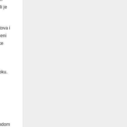
i je
tova i
jeni
ke
pku.
vodom