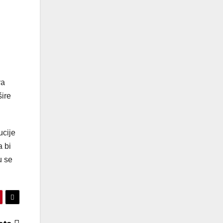
va
šire
ucije
a bi
u se