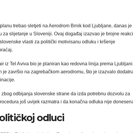
 planu trebao sletjeti na Aerodrom Brnik kod Ljubljane, danas je
za slijetanje u Sloveniji. Ovaj događaj izazvao je brojne reakci
lovenske vlasti za politički motivisanu odluku i kršenje
raćaj.
 iz Tel Aviva bio je planiran kao redovna linija prema Ljubljani
 je završio na zagrebačkom aerodromu, što je izazvalo dodatn
inacije.
o zbog odbijanja slovenske strane da izda potrebnu dozvolu za
 procedura još uvijek razmatra i da konačna odluka nije donesen
političkoj odluci