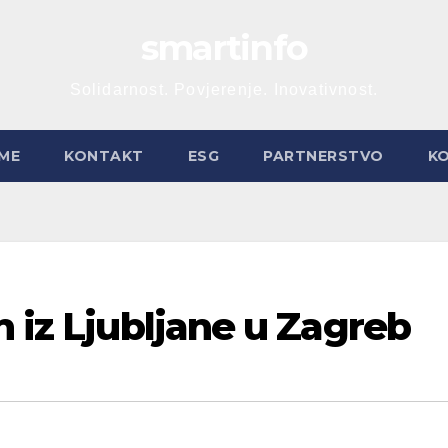
smartinfo
Solidarnost. Povjerenje. Inovativnost.
ME
KONTAKT
ESG
PARTNERSTVO
K
n iz Ljubljane u Zagreb