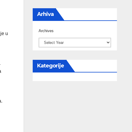
Arhiva
Archives
je u
.
Kategorije
a
a.