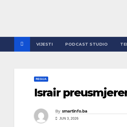
Skip
to
content
VIJESTI
PODCAST STUDIO
TE
REGIJA
Israir preusmjere
By
smartinfo.ba
JUN 3, 2026