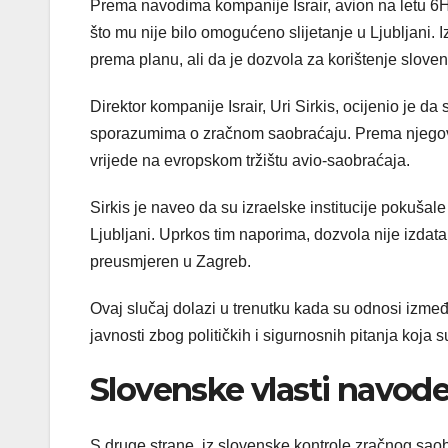
Prema navodima kompanije Israir, avion na letu 6H
što mu nije bilo omogućeno slijetanje u Ljubljani. I
prema planu, ali da je dozvola za korištenje sloven
Direktor kompanije Israir, Uri Sirkis, ocijenio je da 
sporazumima o zračnom saobraćaju. Prema njegovim
vrijede na evropskom tržištu avio-saobraćaja.
Sirkis je naveo da su izraelske institucije pokuša
Ljubljani. Uprkos tim naporima, dozvola nije izda
preusmjeren u Zagreb.
Ovaj slučaj dolazi u trenutku kada su odnosi izme
javnosti zbog političkih i sigurnosnih pitanja ko
Slovenske vlasti navode
S druge strane, iz slovenske kontrole zračnog sao