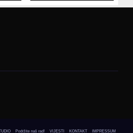
Bosne i
Hercegovine
TUDIO
Podržite naš rad!
VIJESTI
KONTAKT
IMPRESSUM