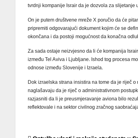
tvrdnji kompanije Israir da je dozvola za slijetanje 
On je putem društvene mreže X poručio da će pitanje
pripremiti odgovarajući dokument kojim će se defini
okončana i da postoji mogućnost da konačna odl
Za sada ostaje neizvjesno da li će kompanija Israi
između Tel Aviva i Ljubljane. Ishod tog procesa mog
odnose između Slovenije i Izraela.
Dok izraelska strana insistira na tome da je riječ 
naglašavaju da je riječ o administrativnom postup
razjasniti da li je preusmjeravanje aviona bilo rezul
reflektovale i na sektor civilnog zračnog saobraćaj