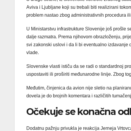
Aviva i Ljubljane koji su trebali biti realizirani to
problem nastao zbog administrativnih procedura il
U Ministarstvu infrastrukture Slovenije još prošle 
dalje razmatra. Prema njihovom obrazloženju, prije
svi zakonski uslovi i da li bi eventualno izdavanj
vlade.
Slovenske vlasti ističu da se radi o standardnoj p
uspostaviti ili proširiti međunarodne linije. Zbog t
Međutim, činjenica da avion nije sletio na planira
dovela je do brojnih komentara i različitih tumačenj
Očekuje se konačna odl
Dodatnu pažnju privukla je reakcija Jerneja Vrtovc