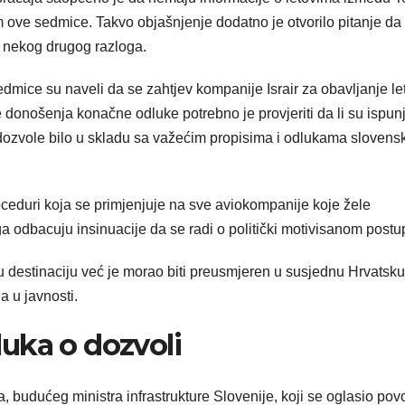
kom ove sedmice. Takvo objašnjenje dodatno je otvorilo pitanje da l
i nekog drugog razloga.
sedmice su naveli da se zahtjev kompanije Israir za obavljanje le
 donošenja konačne odluke potrebno je provjeriti da li su ispun
e dozvole bilo u skladu sa važećim propisima i odlukama slovens
roceduri koja se primjenjuje na sve aviokompanije koje žele
oga odbacuju insinuacije da se radi o politički motivisanom postu
nu destinaciju već je morao biti preusmjeren u susjednu Hrvatsku
a u javnosti.
uka o dozvoli
a, budućeg ministra infrastrukture Slovenije, koji se oglasio po