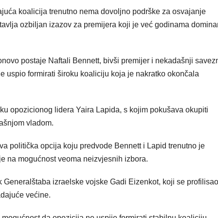
uća koalicija trenutno nema dovoljno podrške za osvajanje
avlja ozbiljan izazov za premijera koji je već godinama domina
novo postaje Naftali Bennett, bivši premijer i nekadašnji savez
e uspio formirati široku koaliciju koja je nakratko okončala
ku opozicionog lidera Yaira Lapida, s kojim pokušava okupiti
adašnjom vladom.
a politička opcija koju predvode Bennett i Lapid trenutno je
e na mogućnost veoma neizvjesnih izbora.
k Generalštaba izraelske vojske Gadi Eizenkot, koji se profilisa
ladajuće većine.
 mogućnost da opozicija ne uspije formirati stabilnu koaliciju.