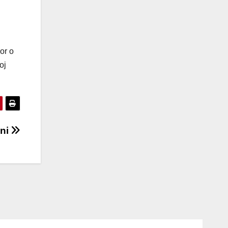
or o
oj
ini