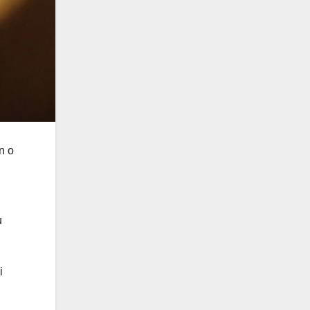
n o
u
i