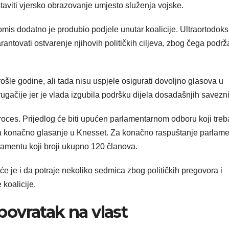
taviti vjersko obrazovanje umjesto služenja vojske.
s dodatno je produbio podjele unutar koalicije. Ultraortodok
antovati ostvarenje njihovih političkih ciljeva, zbog čega podrž
ošle godine, ali tada nisu uspjele osigurati dovoljno glasova u
ugačije jer je vlada izgubila podršku dijela dosadašnjih savezn
oces. Prijedlog će biti upućen parlamentarnom odboru koji treb
 na konačno glasanje u Knesset. Za konačno raspuštanje parlam
amentu koji broji ukupno 120 članova.
e je i da potraje nekoliko sedmica zbog političkih pregovora i
koalicije.
 povratak na vlast