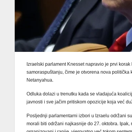
Izraelski parlament Knesset napravio je prvi korak
samoraspuštanju, čime je otvorena nova politička k
Netanyahua.
Odluka dolazi u trenutku kada se vladajuća koalic
javnosti i sve jačim pritiskom opozicije koja već 
Posljednji parlamentarni izbori u Izraelu održani
morali biti održani najkasnije do 27. oktobra. Ipa
organizovani i ranije, vjerovatno već tokom septem