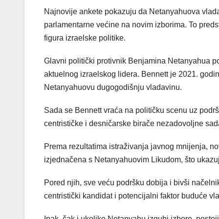
Najnovije ankete pokazuju da Netanyahuova vladaj
parlamentarne većine na novim izborima. To predst
figura izraelske politike.
Glavni politički protivnik Benjamina Netanyahua po
aktuelnog izraelskog lidera. Bennett je 2021. godin
Netanyahuovu dugogodišnju vladavinu.
Sada se Bennett vraća na političku scenu uz podrš
centrističke i desničarske birače nezadovoljne s
Prema rezultatima istraživanja javnog mnijenja, nov
izjednačena s Netanyahuovim Likudom, što ukazuj
Pored njih, sve veću podršku dobija i bivši načelni
centristički kandidat i potencijalni faktor buduće v
Ipak, čak i ukoliko Netanyahu izgubi izbore, postoji