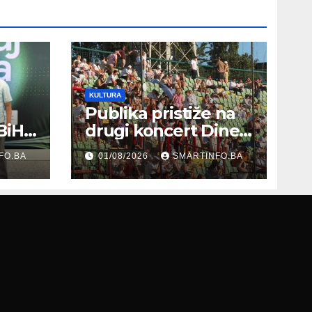
KULTURA
Publika pristiže na
BiH
drugi koncert Dine
Merlina na Koševu
FO.BA
01/08/2026
SMARTINFO.BA
ma