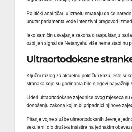
Politički analitičari u Izraelu smatraju da će nare
unutar parlamenta vode intenzivni pregovori između
Iako sam čin usvajanja zakona o raspuštanju parlam
ozbiljan signal da Netanyahu više nema stabilnu p
Ultraortodoksne strank
Ključni razlog za aktuelnu političku krizu jeste su
stranaka koje su godinama bile njegovi najvažniji 
Lideri ultraortodoksne zajednice ovog mjeseca su o
donošenju zakona kojim bi pripadnici njihove zajed
Pitanje vojne službe ultraortodoksnih Jevreja jedno j
sekularni dio društva insistira na jednakim obave