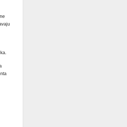
sne
avaju
ika.
a
enta