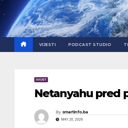
Skip
to
content
VIJESTI
PODCAST STUDIO
T
SVIJET
Netanyahu pred p
By
smartinfo.ba
MAY 20, 2026