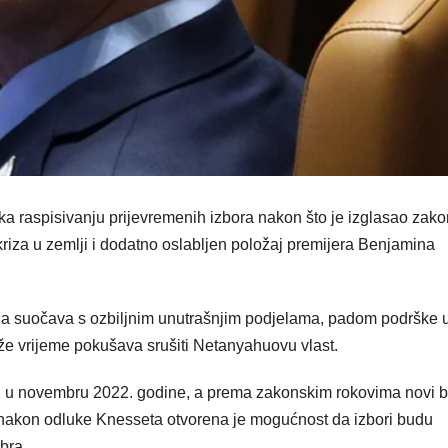
 ka raspisivanju prijevremenih izbora nakon što je izglasao zako
riza u zemlji i dodatno oslabljen položaj premijera Benjamina
ija suočava s ozbiljnim unutrašnjim podjelama, padom podrške 
duže vrijeme pokušava srušiti Netanyahuovu vlast.
 su u novembru 2022. godine, a prema zakonskim rokovima novi b
k, nakon odluke Knesseta otvorena je mogućnost da izbori budu
bra.