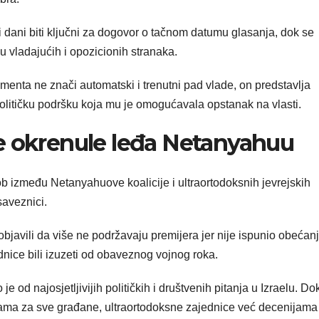
dni dani biti ključni za dogovor o tačnom datumu glasanja, dok se
 vladajućih i opozicionih stranaka.
enta ne znači automatski i trenutni pad vlade, on predstavlja
olitičku podršku koja mu je omogućavala opstanak na vlasti.
e okrenule leđa Netanyahuu
kob između Netanyahuove koalicije i ultraortodoksnih jevrejskih
saveznici.
bjavili da više ne podržavaju premijera jer nije ispunio obećan
nice bili izuzeti od obaveznog vojnog roka.
e od najosjetljivijih političkih i društvenih pitanja u Izraelu. Do
zama za sve građane, ultraortodoksne zajednice već decenijama