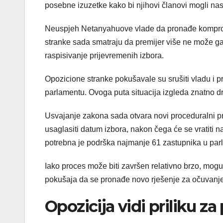
posebne izuzetke kako bi njihovi članovi mogli nas
Neuspjeh Netanyahuove vlade da pronađe kompromi
stranke sada smatraju da premijer više ne može gar
raspisivanje prijevremenih izbora.
Opozicione stranke pokušavale su srušiti vladu i pr
parlamentu. Ovoga puta situacija izgleda znatno dr
Usvajanje zakona sada otvara novi proceduralni pr
usaglasiti datum izbora, nakon čega će se vratiti
potrebna je podrška najmanje 61 zastupnika u parl
Iako proces može biti završen relativno brzo, moguć
pokušaja da se pronađe novo rješenje za očuvanje 
Opozicija vidi priliku za