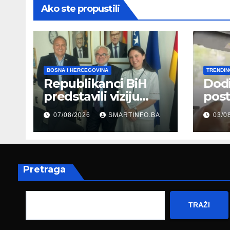
Ako ste propustili
BOSNA I HERCEGOVINA
TRENDIN
Republikanci BiH
Dod
predstavili viziju
post
moderne Bosne i
šale
07/08/2026
SMARTINFO.BA
03/0
Hercegovine
paro
ambasadoru
por
Njemačke
Pretraga
TRAŽI