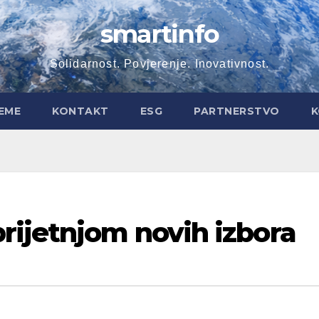
smartinfo
Solidarnost. Povjerenje. Inovativnost.
EME
KONTAKT
ESG
PARTNERSTVO
K
rijetnjom novih izbora