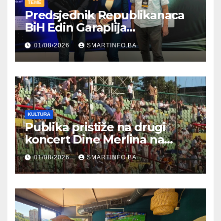
TEME
Predsjednik Republikanaca
BiH Edin Garaplija
prisustvovao prezentaciji
01/08/2026
SMARTINFO.BA
Federalnog sajma
zapošljavanja
KULTURA
Publika pristiže na drugi
koncert Dine Merlina na
Koševu
01/08/2026
SMARTINFO.BA