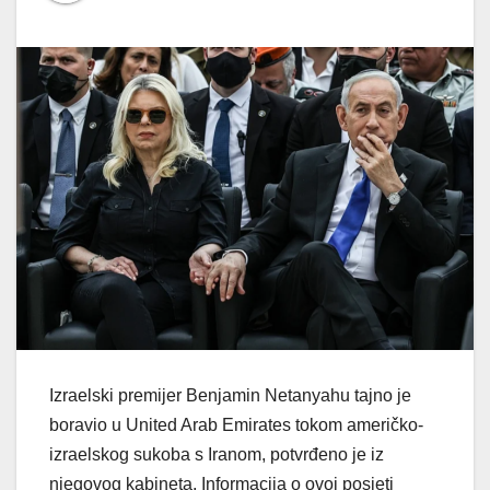
Izraelski premijer Benjamin Netanyahu tajno je
boravio u United Arab Emirates tokom američko-
izraelskog sukoba s Iranom, potvrđeno je iz
njegovog kabineta. Informacija o ovoj posjeti