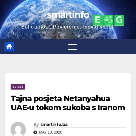
Skip
smartinfo
to
content
Solidarnost. Povjerenje. Inovativnost.
SVIJET
Tajna posjeta Netanyahua
UAE-u tokom sukoba s Iranom
By
smartinfo.ba
MAY 13, 2026