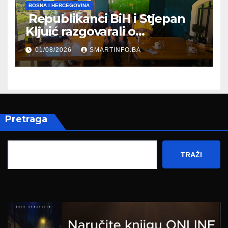
BOSNA I HERCEGOVINA
Republikanci BiH i Stjepan
Kljuić razgovarali o
evropskom putu Bosne i
01/08/2026
SMARTINFO.BA
Hercegovine
Pretraga
TRAŽI