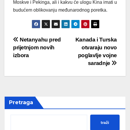
Moskve i Pekinga, ali i kakvu će ulogu Kina imati u
budućem oblikovanju međunarodnog poretka.
Post
Netanyahu pred
Kanada i Turska
prijetnjom novih
otvaraju novo
navigation
izbora
poglavlje vojne
saradnje
Pretraga
traži