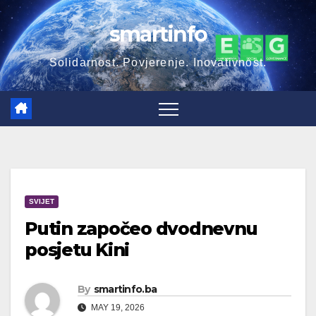
Skip
smartinfo
to
content
Solidarnost. Povjerenje. Inovativnost.
SVIJET
Putin započeo dvodnevnu
posjetu Kini
By
smartinfo.ba
MAY 19, 2026