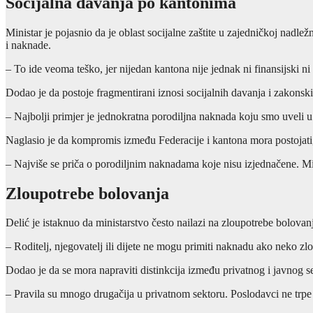
Socijalna davanja po kantonima
Ministar je pojasnio da je oblast socijalne zaštite u zajedničkoj nadle
i naknade.
– To ide veoma teško, jer nijedan kantona nije jednak ni finansijski 
Dodao je da postoje fragmentirani iznosi socijalnih davanja i zakonski
– Najbolji primjer je jednokratna porodiljna naknada koju smo uveli u 
Naglasio je da kompromis između Federacije i kantona mora postojati,
– Najviše se priča o porodiljnim naknadama koje nisu izjednačene. Mi
Zloupotrebe bolovanja
Delić je istaknuo da ministarstvo često nailazi na zloupotrebe bolovan
– Roditelj, njegovatelj ili dijete ne mogu primiti naknadu ako neko zl
Dodao je da se mora napraviti distinkcija između privatnog i javnog s
– Pravila su mnogo drugačija u privatnom sektoru. Poslodavci ne trpe