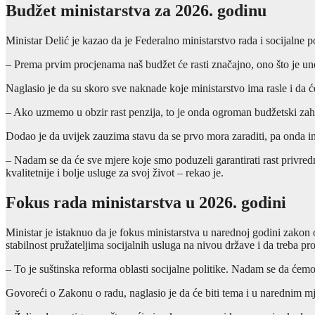
Budžet ministarstva za 2026. godinu
Ministar Delić je kazao da je Federalno ministarstvo rada i socijalne p
– Prema prvim procjenama naš budžet će rasti značajno, ono što je un
Naglasio je da su skoro sve naknade koje ministarstvo ima rasle i da ć
– Ako uzmemo u obzir rast penzija, to je onda ogroman budžetski zahv
Dodao je da uvijek zauzima stavu da se prvo mora zaraditi, pa onda inves
– Nadam se da će sve mjere koje smo poduzeli garantirati rast privredn
kvalitetnije i bolje usluge za svoj život – rekao je.
Fokus rada ministarstva u 2026. godini
Ministar je istaknuo da je fokus ministarstva u narednoj godini zakon 
stabilnost pružateljima socijalnih usluga na nivou države i da treba pr
– To je suštinska reforma oblasti socijalne politike. Nadam se da ćem
Govoreći o Zakonu o radu, naglasio je da će biti tema i u narednim m