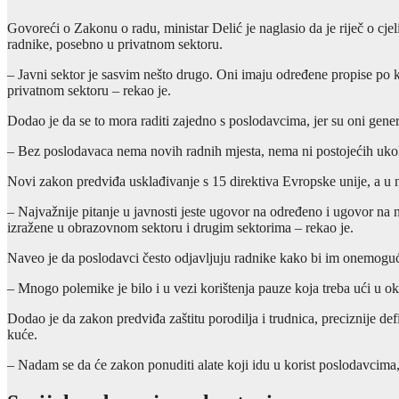
Govoreći o Zakonu o radu, ministar Delić je naglasio da je riječ o cje
radnike, posebno u privatnom sektoru.
– Javni sektor je sasvim nešto drugo. Oni imaju određene propise po 
privatnom sektoru – rekao je.
Dodao je da se to mora raditi zajedno s poslodavcima, jer su oni gener
– Bez poslodavaca nema novih radnih mjesta, nema ni postojećih ukoli
Novi zakon predviđa usklađivanje s 15 direktiva Evropske unije, a u n
– Najvažnije pitanje u javnosti jeste ugovor na određeno i ugovor n
izražene u obrazovnom sektoru i drugim sektorima – rekao je.
Naveo je da poslodavci često odjavljuju radnike kako bi im onemogući
– Mnogo polemike je bilo i u vezi korištenja pauze koja treba ući u 
Dodao je da zakon predviđa zaštitu porodilja i trudnica, preciznije de
kuće.
– Nadam se da će zakon ponuditi alate koji idu u korist poslodavcima, 