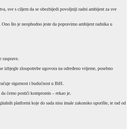
a, sve s ciljem da se obezbijedi povoljniji radni ambijent za sve
i. Ono što je neophodno jeste da popravimo ambijent radnika u
e rasprave.
 se izbjegle zloupotrebe ugovora na određeno vrijeme, posebno
raćuje sigurnost i budućnost u BiH.
e da ćemo postići kompromis – rekao je.
italnih platformi koje do sada nisu imale zakonsko uporište, te rad od