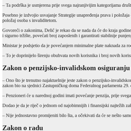
– Ta podrška je usmjerena prije svega najranjivijim kategorijama društ
Posebno je izdvojio usvajanje Strategije unapređenja prava i položaja 
položaj osoba s invaliditetom.
Govoreći o zakonima, Delić je rekao da se nada da će do kraja godine b
i sigurno tržište, povećati broj zaposlenih i garantirati stabilnije punj
Ministar je podsjetio da je povećanjem minimalne plate naknada za ro
– To je doprinijelo širenju obuhvata novih korisnika i broj novih kor
Zakon o penzijsko-invalidskom osiguranju
– Ono što je trenutno najaktuelnije jeste zakon o penzijsko-invalidsko
zakon bio na sjednici Zastupničkog doma Federalnog parlamenta 29.
– Penzioneri će u narednoj godini imati povećanje penzija, prije svega 
Dodao je da je riječ o jednom od najobimnijih i finansijski najtežih 
– Nije jednostavno promijeniti bilo šta, a očekivati da će se nešto sa
Zakon o radu