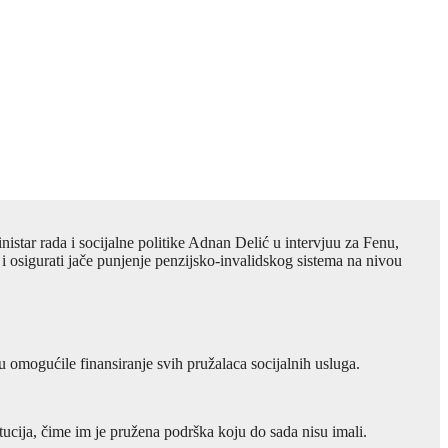
istar rada i socijalne politike Adnan Delić u intervjuu za Fenu,
t i osigurati jače punjenje penzijsko-invalidskog sistema na nivou
su omogućile finansiranje svih pružalaca socijalnih usluga.
itucija, čime im je pružena podrška koju do sada nisu imali.