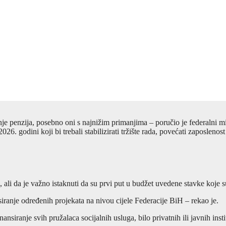
e penzija, posebno oni s najnižim primanjima – poručio je federalni min
26. godini koji bi trebali stabilizirati tržište rada, povećati zaposlenos
ta, ali da je važno istaknuti da su prvi put u budžet uvedene stavke koje 
nsiranje određenih projekata na nivou cijele Federacije BiH – rekao je.
siranje svih pružalaca socijalnih usluga, bilo privatnih ili javnih inst