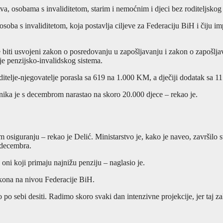
va, osobama s invaliditetom, starim i nemoćnim i djeci bez roditeljskog s
osoba s invaliditetom, koja postavlja ciljeve za Federaciju BiH i čiju im
iti usvojeni zakon o posredovanju u zapošljavanju i zakon o zapošljavanju
enje penzijsko-invalidskog sistema.
ditelje-njegovatelje porasla sa 619 na 1.000 KM, a dječiji dodatak sa 
isnika je s decembrom narastao na skoro 20.000 djece – rekao je.
m osiguranju – rekao je Delić. Ministarstvo je, kako je naveo, završilo 
 decembra.
oni koji primaju najnižu penziju – naglasio je.
zakona na nivou Federacije BiH.
mo po sebi desiti. Radimo skoro svaki dan intenzivne projekcije, jer taj 