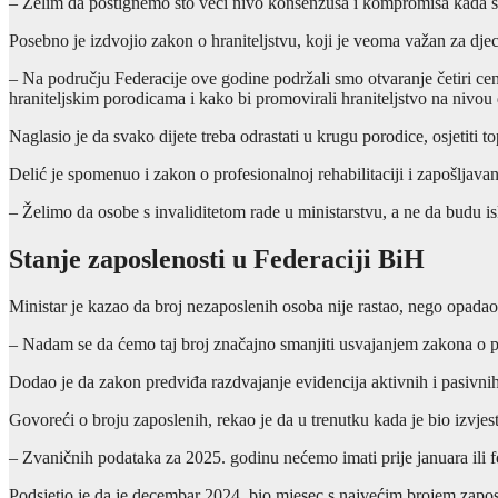
– Želim da postignemo što veći nivo konsenzusa i kompromisa kada su sv
Posebno je izdvojio zakon o hraniteljstvu, koji je veoma važan za djec
– Na području Federacije ove godine podržali smo otvaranje četiri cent
hraniteljskim porodicama i kako bi promovirali hraniteljstvo na nivou 
Naglasio je da svako dijete treba odrastati u krugu porodice, osjetiti t
Delić je spomenuo i zakon o profesionalnoj rehabilitaciji i zapošljavan
– Želimo da osobe s invaliditetom rade u ministarstvu, a ne da budu is
Stanje zaposlenosti u Federaciji BiH
Ministar je kazao da broj nezaposlenih osoba nije rastao, nego opadao
– Nadam se da ćemo taj broj značajno smanjiti usvajanjem zakona o po
Dodao je da zakon predviđa razdvajanje evidencija aktivnih i pasivnih 
Govoreći o broju zaposlenih, rekao je da u trenutku kada je bio izvje
– Zvaničnih podataka za 2025. godinu nećemo imati prije januara ili f
Podsjetio je da je decembar 2024. bio mjesec s najvećim brojem zapo