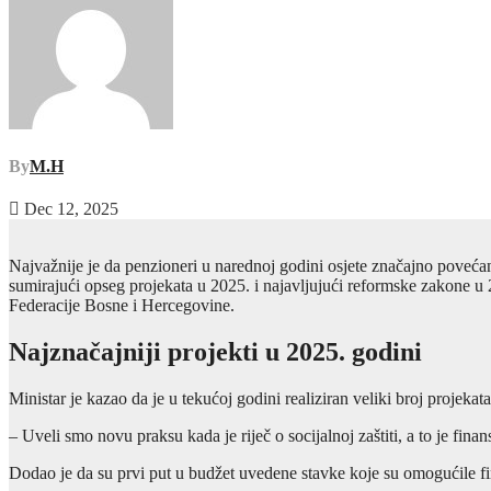
By
M.H
Dec 12, 2025
Najvažnije je da penzioneri u narednoj godini osjete značajno povećanj
sumirajući opseg projekata u 2025. i najavljujući reformske zakone u 20
Federacije Bosne i Hercegovine.
Najznačajniji projekti u 2025. godini
Ministar je kazao da je u tekućoj godini realiziran veliki broj projeka
– Uveli smo novu praksu kada je riječ o socijalnoj zaštiti, a to je fina
Dodao je da su prvi put u budžet uvedene stavke koje su omogućile finan