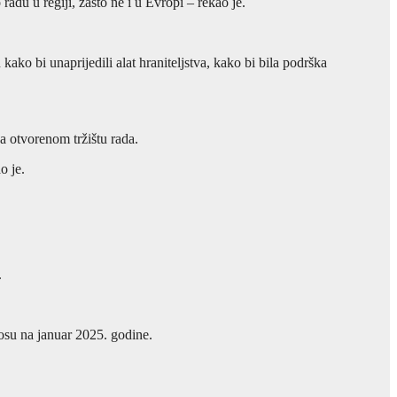
adu u regiji, zašto ne i u Evropi – rekao je.
ako bi unaprijedili alat hraniteljstva, kako bi bila podrška
na otvorenom tržištu rada.
o je.
.
nosu na januar 2025. godine.