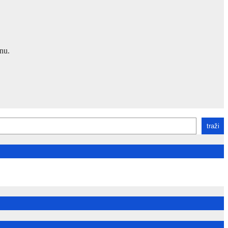
nu.
traži