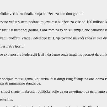
olitike već blizu finaliziranja budžeta za narednu godinu.
eseno već u sistem podrazumijeva rast budžeta za više od 100 miliona k
e rasti i u narednoj godini, s obzirom na to da su izmijenjene osnovice 
at u budžetu Vlade Federacije BiH, vjerovatno najveći kada su sva drug
tirati i trošiti.
e aktivnosti u Federaciji BiH i da ćemo onda imati mogućnost da oni koji 
o socijalnim uslugama, koji treba ići u drugi krug čitanja na oba doma 
opisati minimalne standarde.
o smoći snage, hrabrosti i političke volje da ga usvojimo i da ga imamo
jesecima.