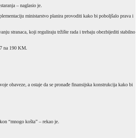
taranja – naglasio je.
plementaciju ministarstvo planira provoditi kako bi poboljšalo prava i
 stranaca, koji reguliraju tržište rada i trebaju obezbijediti stabilno
117 na 190 KM.
svoje obaveze, a ostaje da se pronađe finansijska konstrukcija kako bi
zakon “mnogo košta” – rekao je.