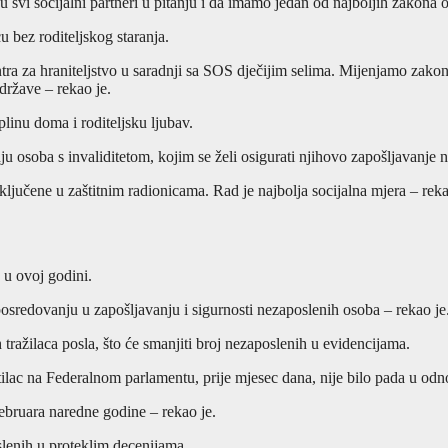
i socijalni partneri u pitanju i da imamo jedan od najboljih zakona o r
u bez roditeljskog staranja.
ra za hraniteljstvo u saradnji sa SOS dječijim selima. Mijenjamo zakon k
države – rekao je.
oplinu doma i roditeljsku ljubav.
ju osoba s invaliditetom, kojim se želi osigurati njihovo zapošljavanje 
ključene u zaštitnim radionicama. Rad je najbolja socijalna mjera – reka
 u ovoj godini.
sredovanju u zapošljavanju i sigurnosti nezaposlenih osoba – rekao je
tražilaca posla, što će smanjiti broj nezaposlenih u evidencijama.
stilac na Federalnom parlamentu, prije mjesec dana, nije bilo pada u od
ebruara naredne godine – rekao je.
slenih u proteklim decenijama.