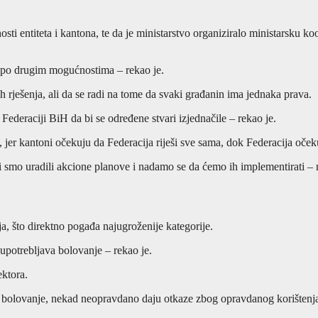
žnosti entiteta i kantona, te da je ministarstvo organiziralo ministarsku
ni po drugim mogućnostima – rekao je.
h rješenja, ali da se radi na tome da svaki građanin ima jednaka prava.
Federaciji BiH da bi se određene stvari izjednačile – rekao je.
 jer kantoni očekuju da Federacija riješi sve sama, dok Federacija oče
 smo uradili akcione planove i nadamo se da ćemo ih implementirati – r
ja, što direktno pogađa najugroženije kategorije.
oupotrebljava bolovanje – rekao je.
ektora.
 bolovanje, nekad neopravdano daju otkaze zbog opravdanog korištenja 