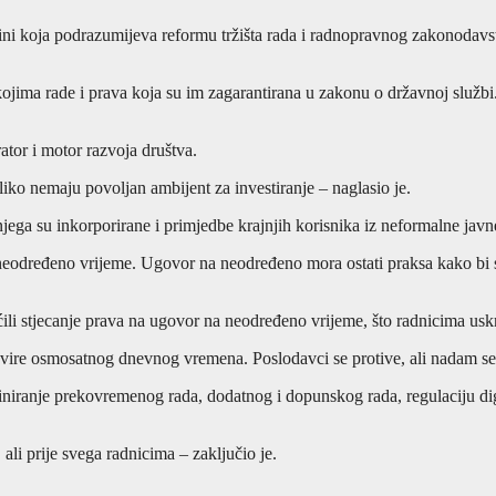
lini koja podrazumijeva reformu tržišta rada i radnopravnog zakonodavstv
kojima rade i prava koja su im zagarantirana u zakonu o državnoj služb
ator i motor razvoja društva.
ko nemaju povoljan ambijent za investiranje – naglasio je.
jega su inkorporirane i primjedbe krajnjih korisnika iz neformalne javn
a neodređeno vrijeme. Ugovor na neodređeno mora ostati praksa kako bi
li stjecanje prava na ugovor na neodređeno vrijeme, što radnicima usk
okvire osmosatnog dnevnog vremena. Poslodavci se protive, ali nadam s
finiranje prekovremenog rada, dodatnog i dopunskog rada, regulaciju dig
ali prije svega radnicima – zaključio je.