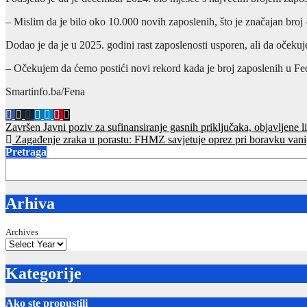
– Mislim da je bilo oko 10.000 novih zaposlenih, što je značajan broj 
Dodao je da je u 2025. godini rast zaposlenosti usporen, ali da očekuje 
– Očekujem da ćemo postići novi rekord kada je broj zaposlenih u Fed
Smartinfo.ba/Fena
Post
Završen Javni poziv za sufinansiranje gasnih priključaka, objavljene l
Zagađenje zraka u porastu: FHMZ savjetuje oprez pri boravku vani
navigation
Pretraga
Arhiva
Archives
Kategorije
Ako ste propustili