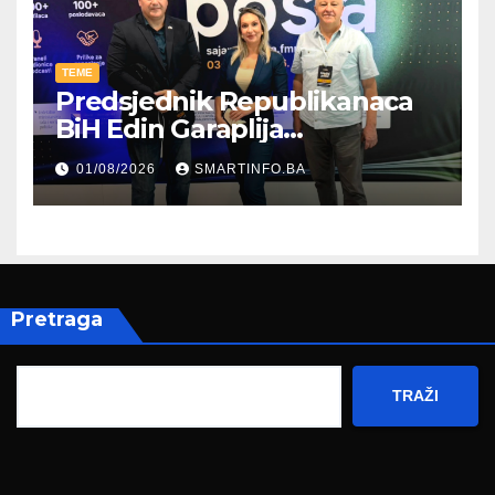
TEME
Predsjednik Republikanaca
BiH Edin Garaplija
prisustvovao prezentaciji
01/08/2026
SMARTINFO.BA
Federalnog sajma
zapošljavanja
Pretraga
TRAŽI