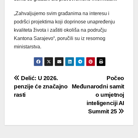
„Zahvaljujemo svim građanima na interesu i
podršci projektima koji doprinose unapređenju
kvaliteta života i zaštiti okoliša na području
Kantona Sarajevo“, poručili su iz resornog
ministarstva.
Post
Delić: U 2026.
Počeo
penzije će značajno
Međunarodni samit
navigation
rasti
o umjetnoj
inteligenciji AI
Summit 25