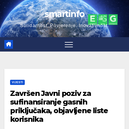
Skip
smartinfo
to
content
Solidarnost. Povjerenje. Inovativnost.
VIJESTI
Završen Javni poziv za
sufinansiranje gasnih
priključaka, objavljene liste
korisnika