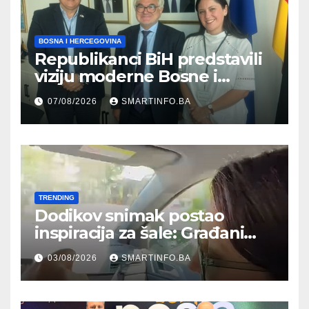
BOSNA I HERCEGOVINA
Republikanci BiH predstavili
viziju moderne Bosne i
Hercegovine ambasadoru
07/08/2026
SMARTINFO.BA
Njemačke
TRENDING
Dodikov snimak postao
inspiracija za šale: Građani
kroz parodiju poslali poruku
03/08/2026
SMARTINFO.BA