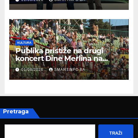
Federalnog sajma
zapošljavanja
KULTURA
Publika pristiže na drugi
koncert Dine Merlina na
Koševu
01/08/2026
SMARTINFO.BA
Pretraga
TRAŽI