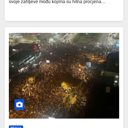
svoje zahtjeve mođu kojima su hitna procjena…
REGIJA