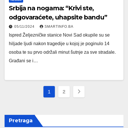
Srbija na nogama: “Krivi ste,
odgovaraćete, uhapsite bandu”
05/11/2024
SMARTINFO.BA
Ispred Željezničke stanice Novi Sad okupile su se
hiljade ljudi nakon tragedije u kojoj je poginulo 14
osoba te su prvo održali minut šutnje za sve stradale.
Građani se i…
Posts
1
2
pagination
Pretraga