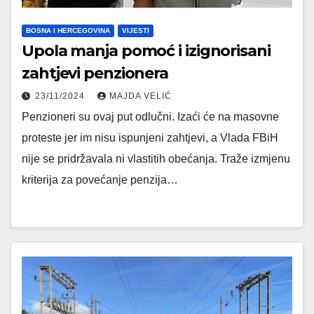
BOSNA I HERCEGOVINA
VIJESTI
Upola manja pomoć i izignorisani
zahtjevi penzionera
23/11/2024
MAJDA VELIĆ
Penzioneri su ovaj put odlučni. Izaći će na masovne
proteste jer im nisu ispunjeni zahtjevi, a Vlada FBiH
nije se pridržavala ni vlastitih obećanja. Traže izmjenu
kriterija za povećanje penzija…