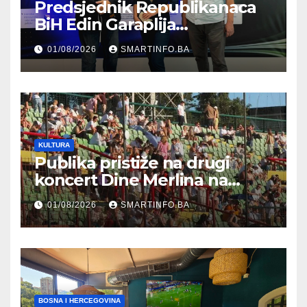
Predsjednik Republikanaca
BiH Edin Garaplija
prisustvovao prezentaciji
01/08/2026
SMARTINFO.BA
Federalnog sajma
zapošljavanja
KULTURA
Publika pristiže na drugi
koncert Dine Merlina na
Koševu
01/08/2026
SMARTINFO.BA
BOSNA I HERCEGOVINA