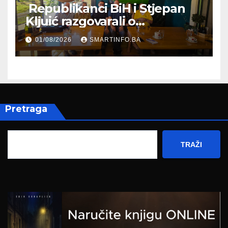
Republikanci BiH i Stjepan
Kljuić razgovarali o
evropskom putu Bosne i
01/08/2026
SMARTINFO.BA
Hercegovine
Pretraga
TRAŽI