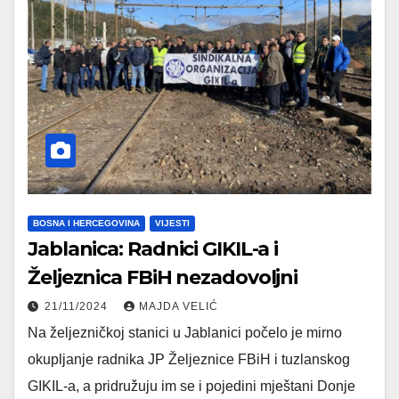
BOSNA I HERCEGOVINA
VIJESTI
Jablanica: Radnici GIKIL-a i
Željeznica FBiH nezadovoljni
21/11/2024
MAJDA VELIĆ
Na željezničkoj stanici u Jablanici počelo je mirno
okupljanje radnika JP Željeznice FBiH i tuzlanskog
GIKIL-a, a pridružuju im se i pojedini mještani Donje