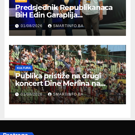
Predsjednik Republikanaca
BiH Edin Garaplija
prisustvovao prezentaciji
01/08/2026
SMARTINFO.BA
Federalnog sajma
zapošljavanja
KULTURA
Publika pristiže na drugi
koncert Dine Merlina na
Koševu
01/08/2026
SMARTINFO.BA