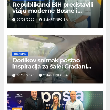
Republikanci BiH predstavili
viziju moderne Bosne i
Hercegovine ambasadoru
07/08/2026
SMARTINFO.BA
Njemačke
TRENDING
Dodikov snimak postao
inspiracija za šale: Građani
kroz parodiju poslali poruku
03/08/2026
SMARTINFO.BA
TEME