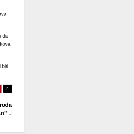
tava
u da
škove,
 biti
broda
an”