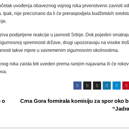
 početak uvođenja obaveznog vojnog roka prvenstveno zavisiti od
a. Ipak, nije precizirano da li će preraspodjela budžetskih sreds
ije.
iva podijeljene reakcije u javnosti Srbije. Dok pojedini smatraj
i sigurnosnoj spremnosti države, drugi upozoravaju na visoke tro
anosti takve mjere u savremenim sigurnosnim okolnostima.
nog roka zaista biti uveden prema ranijim najavama ili će rokovi
ova.
 o
Crna Gora formirala komisiju za spor oko 
“Jadr