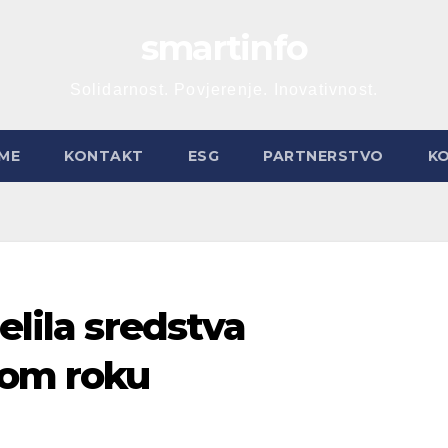
smartinfo
Solidarnost. Povjerenje. Inovativnost.
ME
KONTAKT
ESG
PARTNERSTVO
K
elila sredstva
nom roku