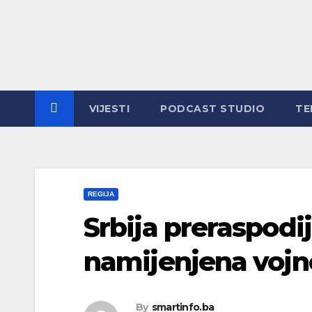
Skip
to
content
VIJESTI
PODCAST STUDIO
TE
REGIJA
Srbija preraspodij
namijenjena voj
By
smartinfo.ba