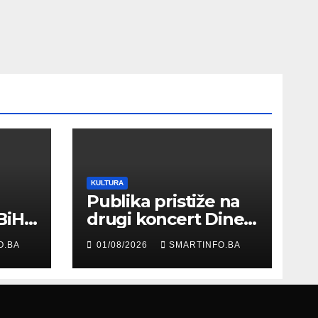
KULTURA
Publika pristiže na
BiH
drugi koncert Dine
Merlina na Koševu
O.BA
01/08/2026
SMARTINFO.BA
ma