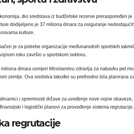
konomija, dio sredstava iz budžetske rezerve preraspoređen je
kulture dodijeljeno je 37 miliona dinara za osiguranje nedostajući
tanovama kulture.
ebačen je za potrebe organizacije međunarodnih sportskih takmi
vojnom roku završio u sportskom sektoru.
miliona dinara usmjeri Ministarstvu zdravlja za nabavku pet mo
irom zemlje. Ova sredstva također su prethodno bila planirana z
oj dinamici i spremnosti države za uvođenje nove vojne obaveze,
finansijski i logistički planovi za provođenje sistema regrutacije.
a regrutacije