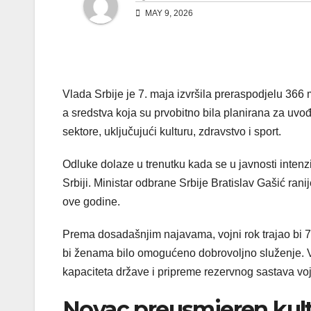
MAY 9, 2026
Vlada Srbije je 7. maja izvršila preraspodjelu 366 m
a sredstva koja su prvobitno bila planirana za u
sektore, uključujući kulturu, zdravstvo i sport.
Odluke dolaze u trenutku kada se u javnosti inte
Srbiji. Ministar odbrane Srbije Bratislav Gašić ran
ove godine.
Prema dosadašnjim najavama, vojni rok trajao bi 7
bi ženama bilo omogućeno dobrovoljno služenje. V
kapaciteta države i pripreme rezervnog sastava vo
Novac preusmjeren kultu