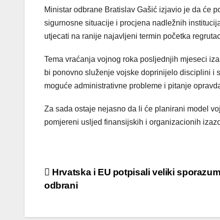
Ministar odbrane Bratislav Gašić izjavio je da će
sigurnosne situacije i procjena nadležnih institucij
utjecati na ranije najavljeni termin početka regrutac
Tema vraćanja vojnog roka posljednjih mjeseci izaz
bi ponovno služenje vojske doprinijelo disciplini 
moguće administrativne probleme i pitanje opravd
Za sada ostaje nejasno da li će planirani model voj
pomjereni usljed finansijskih i organizacionih izaz
Post
Hrvatska i EU potpisali veliki sporazum
odbrani
navigation