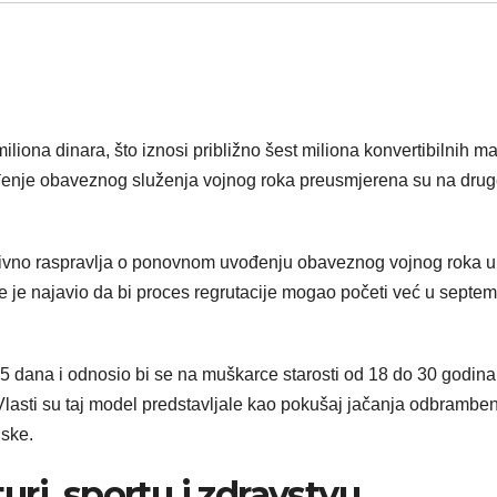
iliona dinara, što iznosi približno šest miliona konvertibilnih m
vođenje obaveznog služenja vojnog roka preusmjerena su na dru
nzivno raspravlja o ponovnom uvođenju obaveznog vojnog roka u
ije je najavio da bi proces regrutacije mogao početi već u septe
5 dana i odnosio bi se na muškarce starosti od 18 do 30 godina
lasti su taj model predstavljale kao pokušaj jačanja odbrambe
jske.
ri, sportu i zdravstvu