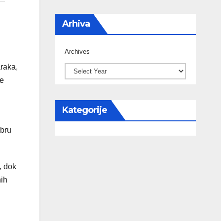
Arhiva
Archives
araka,
ge
Kategorije
mbru
, dok
nih