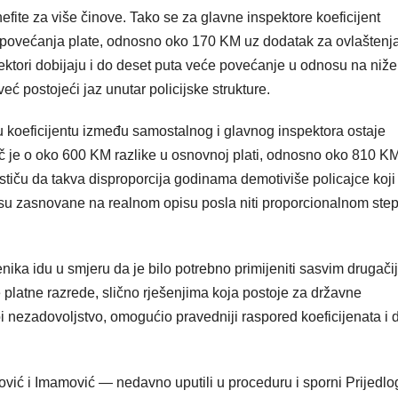
fite za više činove. Tako se za glavne inspektore koeficijent
M povećanja plate, odnosno oko 170 KM uz dodatak za ovlaštenja
pektori dobijaju i do deset puta veće povećanje u odnosu na niže
ć postojeći jaz unutar policijske strukture.
u koeficijentu između samostalnog i glavnog inspektora ostaje
č je o oko 600 KM razlike u osnovnoj plati, odnosno oko 810 K
ističu da takva disproporcija godinama demotiviše policajce koji
nisu zasnovane na realnom opisu posla niti proporcionalnom ste
enika idu u smjeru da je bilo potrebno primijeniti sasvim drugačij
 platne razrede, slično rješenjima koja postoje za državne
i nezadovoljstvo, omogućio pravedniji raspored koeficijenata i 
.
ović i Imamović — nedavno uputili u proceduru i sporni Prijedlo