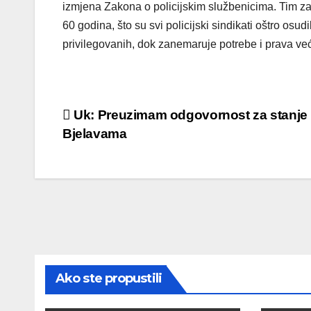
izmjena Zakona o policijskim službenicima. Tim 
60 godina, što su svi policijski sindikati oštro osud
privilegovanih, dok zanemaruje potrebe i prava ve
Post
Uk: Preuzimam odgovornost za stanje
Bjelavama
navigation
Ako ste propustili