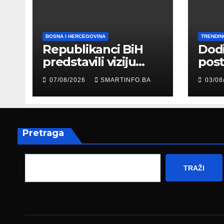
BOSNA I HERCEGOVINA
TRENDIN
Republikanci BiH
Dod
predstavili viziju
post
moderne Bosne i
šale
07/08/2026
SMARTINFO.BA
03/08
Hercegovine
paro
ambasadoru
por
Njemačke
Pretraga
TRAŽI