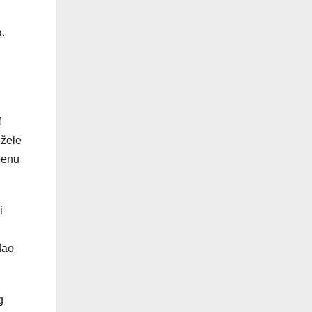
.
M
 žele
penu
i
dao
g