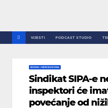
Skip
to
content
VIJESTI
PODCAST STUDIO
TE
BOSNA I HERCEGOVINA
Sindikat SIPA-e n
inspektori će ima
povećanje od niži