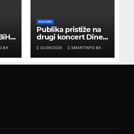
KULTURA
Publika pristiže na
BiH
drugi koncert Dine
Merlina na Koševu
O.BA
01/08/2026
SMARTINFO.BA
ma