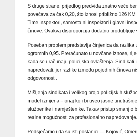
S druge strane, prijedlog predviđa znatno veće bene
povećava za čak 0,20, što iznosi približno 126 K
Time inspektori, samostalni inspektori i glavni ins
činove. Ovakva disproporcija dodatno produbljuje ve
Poseban problem predstavlja činjenica da razlika 
ogromnih 0,95. Preračunato u novčane iznose, rije
kada se uračunaju policijska ovlaštenja. Sindikati 
napredovati, jer razlike između pojedinih činova 
odgovornosti.
Mišljenja sindikata i velikog broja policijskih služb
model izmjena – onaj koji bi uveo jasne unutrašnje
službenike i namještenike. Takav pristup smanjio b
realne mogućnosti za profesionalno napredovanje
Podsjećamo i da su isti poslanici — Kojović, Omer