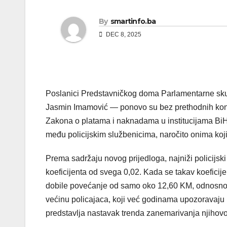
By
smartinfo.ba
DEC 8, 2025
Poslanici Predstavničkog doma Parlamentarne sku
Jasmin Imamović — ponovo su bez prethodnih konsu
Zakona o platama i naknadama u institucijama BiH.
među policijskim službenicima, naročito onima koji
Prema sadržaju novog prijedloga, najniži policijski 
koeficijenta od svega 0,02. Kada se takav koeficijen
dobile povećanje od samo oko 12,60 KM, odnosno p
većinu policajaca, koji već godinama upozoravaju 
predstavlja nastavak trenda zanemarivanja njihovo