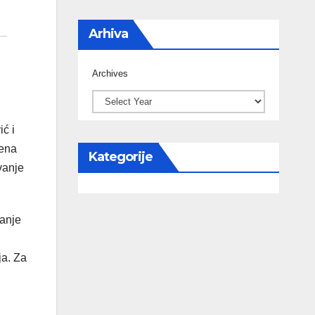
Arhiva
Archives
ć i
jena
Kategorije
vanje
ćanje
ja. Za