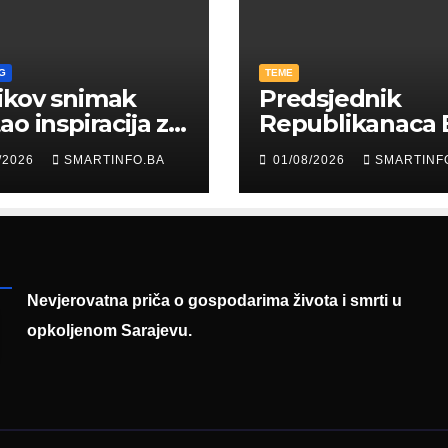
G
TEME
ikov snimak
Predsjednik
ao inspiracija za
Republikanaca 
: Građani kroz
Edin Garaplija
/2026
SMARTINFO.BA
01/08/2026
SMARTINF
diju poslali
prisustvovao
uku
prezentaciji
Federalnog saj
zapošljavanja
Nevjerovatna priča o gospodarima života i smrti u
opkoljenom Sarajevu.