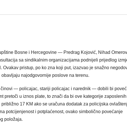
pštine Bosne i Hercegovine — Predrag Kojović, Nihad Omerovi
ltacija sa sindikalnim organizacijama podnijeli prijedlog izm
 Ovakav pristup, po ko zna koji put, izazvao je snažno negodo
 obavljaju najodgovornije poslove na terenu.
činovi — policajac, stariji policajac i narednik — dobili bi pove
t pretoči u iznos plate, to znači da bi ove kategorije zaposlenih
ribližno 17 KM ako se uračuna dodatak za policijska ovlašten
na potcijenjenost i potplaćenost, ovako simbolično povećanje
g položaja.