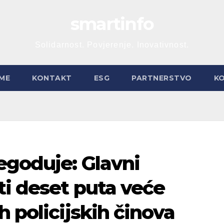
smartinfo
Solidarnost. Povjerenje. Inovativnost.
ME
KONTAKT
ESG
PARTNERSTVO
K
egoduje: Glavni
ti deset puta veće
h policijskih činova