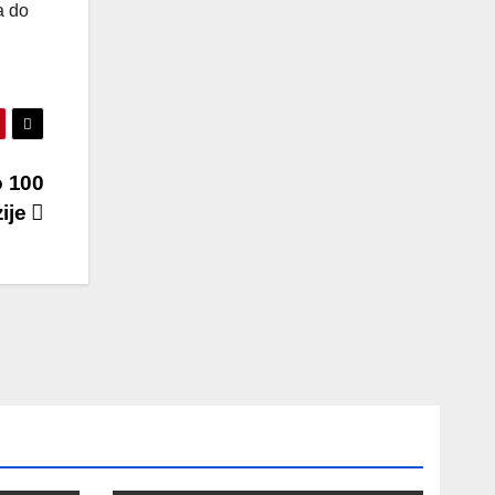
a do
o 100
zije