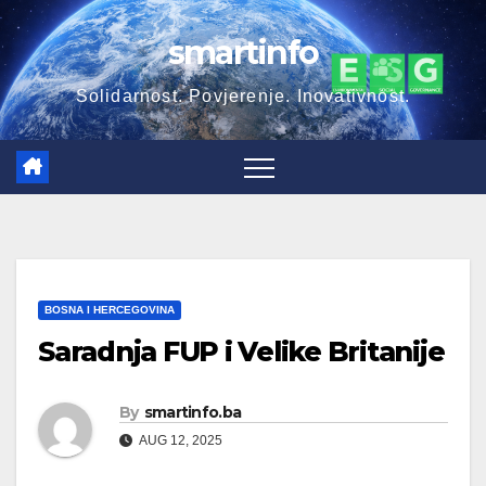
Skip
smartinfo
to
content
Solidarnost. Povjerenje. Inovativnost.
BOSNA I HERCEGOVINA
Saradnja FUP i Velike Britanije
By
smartinfo.ba
AUG 12, 2025