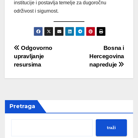
institucije i postavlja temelje za dugoročnu
održivost i sigurnost.
Post
Odgovorno
Bosna i
upravljanje
Hercegovina
navigation
resursima
napreduje
Pretraga
traži