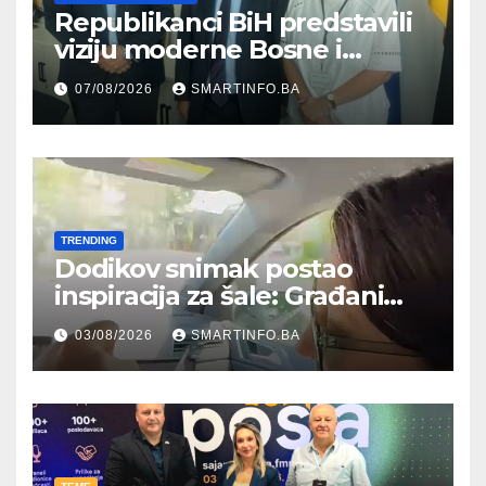
Republikanci BiH predstavili
viziju moderne Bosne i
Hercegovine ambasadoru
07/08/2026
SMARTINFO.BA
Njemačke
TRENDING
Dodikov snimak postao
inspiracija za šale: Građani
kroz parodiju poslali poruku
03/08/2026
SMARTINFO.BA