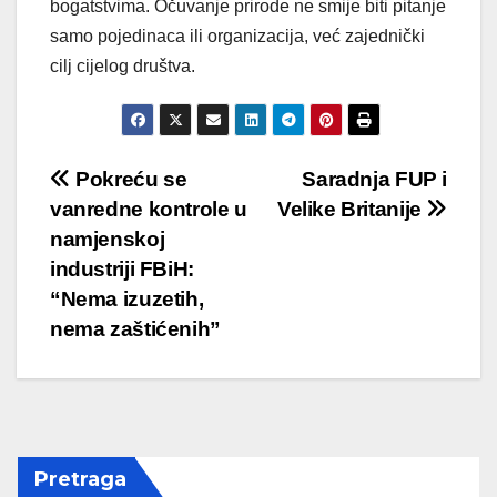
bogatstvima. Očuvanje prirode ne smije biti pitanje
samo pojedinaca ili organizacija, već zajednički
cilj cijelog društva.
Post
Pokreću se
Saradnja FUP i
vanredne kontrole u
Velike Britanije
navigation
namjenskoj
industriji FBiH:
“Nema izuzetih,
nema zaštićenih”
Pretraga