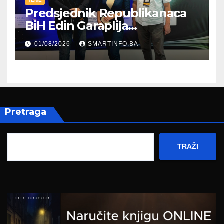
TEME
Predsjednik Republikanaca
BiH Edin Garaplija
prisustvovao prezentaciji
01/08/2026
SMARTINFO.BA
Federalnog sajma
zapošljavanja
Pretraga
TRAŽI