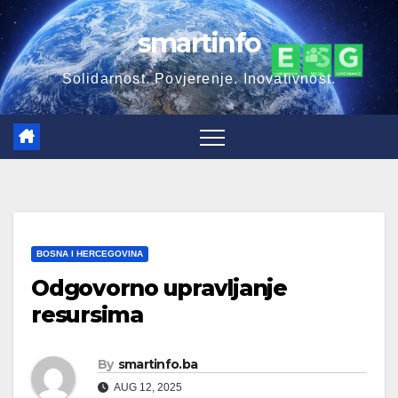
Skip
smartinfo
to
content
Solidarnost. Povjerenje. Inovativnost.
BOSNA I HERCEGOVINA
Odgovorno upravljanje
resursima
By
smartinfo.ba
AUG 12, 2025