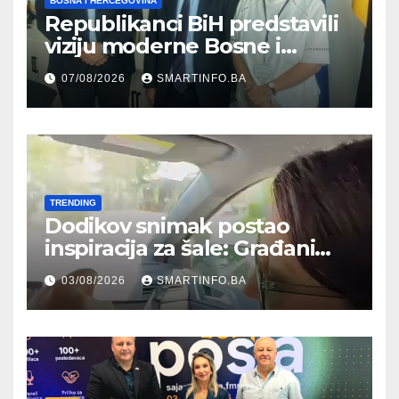
BOSNA I HERCEGOVINA
Republikanci BiH predstavili
viziju moderne Bosne i
Hercegovine ambasadoru
07/08/2026
SMARTINFO.BA
Njemačke
TRENDING
Dodikov snimak postao
inspiracija za šale: Građani
kroz parodiju poslali poruku
03/08/2026
SMARTINFO.BA