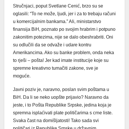
Stručnjaci, poput Svetlane Cenić, brzo su se
oglasili: “To ne može, ljudi, jer i za to trebaju računi
u komercijalnim bankama.” Ali, ministarstvo
finansija BiH, poznato po svojim hrabrim i potpuno
zakonitim potezima, nije se dalo obeshrabriti. Oni
su odlučili da se odvaže i udare kontru
Amerikancima. Ako su banke problem, onda neka
to rješi – pošta! Jer kad imate institucije koje su
spremne kreativno tumačiti zakone, sve je
moguće.
Javni poziv je, naravno, poslan svim poštama u
BiH. Da li se neko uopšte prijavio? Naravno da
jeste, i to Pošta Republike Srpske, jedina koja je
spremna isplaćivati plate političarima s crne liste.
Svaka čast na domišljatosti! Tako sada svi
političari iz Republike Srpske u državnim