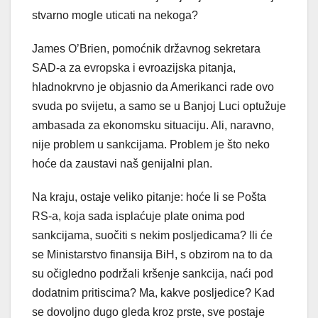
stvarno mogle uticati na nekoga?
James O’Brien, pomoćnik državnog sekretara
SAD-a za evropska i evroazijska pitanja,
hladnokrvno je objasnio da Amerikanci rade ovo
svuda po svijetu, a samo se u Banjoj Luci optužuje
ambasada za ekonomsku situaciju. Ali, naravno,
nije problem u sankcijama. Problem je što neko
hoće da zaustavi naš genijalni plan.
Na kraju, ostaje veliko pitanje: hoće li se Pošta
RS-a, koja sada isplaćuje plate onima pod
sankcijama, suočiti s nekim posljedicama? Ili će
se Ministarstvo finansija BiH, s obzirom na to da
su očigledno podržali kršenje sankcija, naći pod
dodatnim pritiscima? Ma, kakve posljedice? Kad
se dovoljno dugo gleda kroz prste, sve postaje