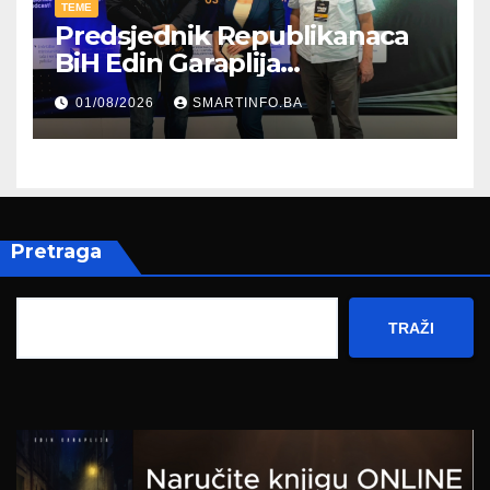
TEME
Predsjednik Republikanaca
BiH Edin Garaplija
prisustvovao prezentaciji
01/08/2026
SMARTINFO.BA
Federalnog sajma
zapošljavanja
Pretraga
TRAŽI