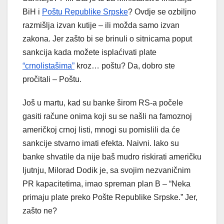
BiH i
Poštu Republike Srpske
? Ovdje se ozbiljno
razmišlja izvan kutije – ili možda samo izvan
zakona. Jer zašto bi se brinuli o sitnicama poput
sankcija kada možete isplaćivati plate
“crnolistašima”
kroz… poštu? Da, dobro ste
pročitali – Poštu.
Još u martu, kad su banke širom RS-a počele
gasiti račune onima koji su se našli na famoznoj
američkoj crnoj listi, mnogi su pomislili da će
sankcije stvarno imati efekta. Naivni. Iako su
banke shvatile da nije baš mudro riskirati američku
ljutnju, Milorad Dodik je, sa svojim nezvaničnim
PR kapacitetima, imao spreman plan B – “Neka
primaju plate preko Pošte Republike Srpske.” Jer,
zašto ne?