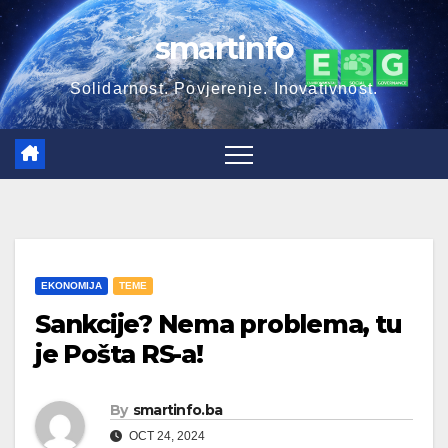
Skip
smartinfo
to
content
Solidarnost. Povjerenje. Inovativnost.
EKONOMIJA
TEME
Sankcije? Nema problema, tu
je Pošta RS-a!
By
smartinfo.ba
OCT 24, 2024