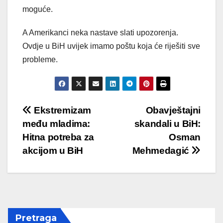
moguće.
A Amerikanci neka nastave slati upozorenja.
Ovdje u BiH uvijek imamo poštu koja će riješiti sve
probleme.
Post
Ekstremizam
Obavještajni
među mladima:
skandali u BiH:
navigation
Hitna potreba za
Osman
akcijom u BiH
Mehmedagić
Pretraga