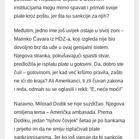
institucijama mogu mirno spavati i primati svoje
plate kroz poštu, jer šta su sankcije za njih?
Međutim, jedno ime još uvijek ostaje u sivoj zoni –
Marinko Čavara iz HDZ-a, koji izgleda nije bio
dovoljno brz da uđe u ovaj genijalni sistem.
Njegova stranka, pokušavajući spasiti stvar,
predložila je isplatu plate u gotovini. Da, dobro ste
čuli – gotovinom, jer kad već kršimo pravila, zašto
ne ići do kraja? Ali Amerikanci, ti zli čuvari zakona
i reda, odmah su se oglasili i rekli: “E, neće moći!”
Naravno, Milorad Dodik se nije suzdržao. Njegova
omiljena tema – Američka ambasada. Prema
Dodiku, jedan “njihov čovjek” šetao je po bankama
i prijetio im da ne smiju isplaćivati plate
sankcionisanima. Jer ko još vjeruje da bi sankcije