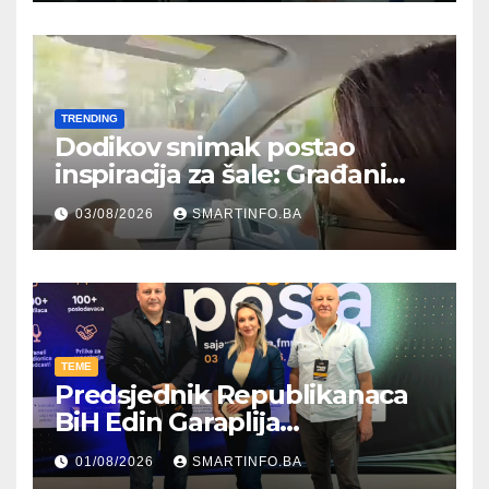
TRENDING
Dodikov snimak postao
inspiracija za šale: Građani
kroz parodiju poslali poruku
03/08/2026
SMARTINFO.BA
TEME
Predsjednik Republikanaca
BiH Edin Garaplija
prisustvovao prezentaciji
01/08/2026
SMARTINFO.BA
Federalnog sajma