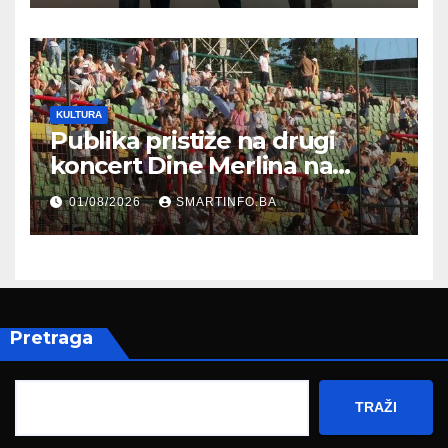
zapošljavanja
KULTURA
Publika pristiže na drugi
koncert Dine Merlina na
Koševu
01/08/2026
SMARTINFO.BA
Pretraga
TRAŽI