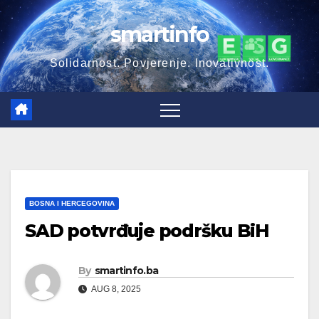
Skip
smartinfo
to
content
Solidarnost. Povjerenje. Inovativnost.
BOSNA I HERCEGOVINA
SAD potvrđuje podršku BiH
By
smartinfo.ba
AUG 8, 2025