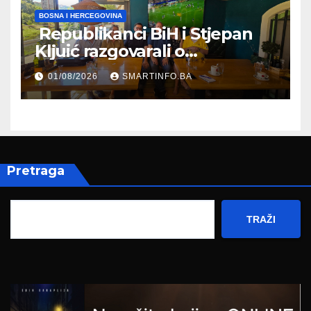
BOSNA I HERCEGOVINA
Republikanci BiH i Stjepan
Kljuić razgovarali o
evropskom putu Bosne i
01/08/2026
SMARTINFO.BA
Hercegovine
Pretraga
TRAŽI