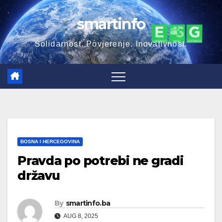
Skip
smartinfo
to
content
Solidarnost. Povjerenje. Inovativnost.
BOSNA I HERCEGOVINA
Pravda po potrebi ne gradi
državu
By
smartinfo.ba
AUG 8, 2025