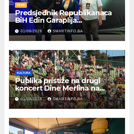
TEME
Predsjednik Republikanaca
BiH Edin Garaplija
prisustvovao prezentaciji
01/08/2026
SMARTINFO.BA
Federalnog sajma
zapošljavanja
KULTURA
Publika pristiže na drugi
koncert Dine Merlina na
Koševu
01/08/2026
SMARTINFO.BA