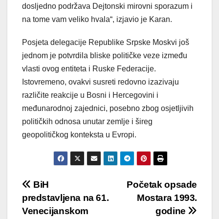
dosljedno podržava Dejtonski mirovni sporazum i
na tome vam veliko hvala“, izjavio je Karan.
Posjeta delegacije Republike Srpske Moskvi još
jednom je potvrdila bliske političke veze između
vlasti ovog entiteta i Ruske Federacije.
Istovremeno, ovakvi susreti redovno izazivaju
različite reakcije u Bosni i Hercegovini i
međunarodnoj zajednici, posebno zbog osjetljivih
političkih odnosa unutar zemlje i šireg
geopolitičkog konteksta u Evropi.
Post
BiH
Početak opsade
predstavljena na 61.
Mostara 1993.
navigation
Venecijanskom
godine