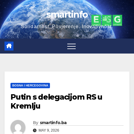
Skip
smartinfo
to
content
Solidarnost. Povjerenje. Inovativnost.
BOSNA I HERCEGOVINA
Putin s delegacijom RS u
Kremlju
By
smartinfo.ba
MAY 9, 2026