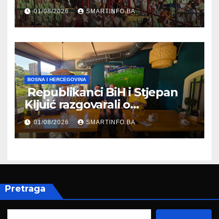
Koševu
01/08/2026
SMARTINFO.BA
BOSNA I HERCEGOVINA
Republikanci BiH i Stjepan
Kljuić razgovarali o
evropskom putu Bosne i
01/08/2026
SMARTINFO.BA
Hercegovine
Pretraga