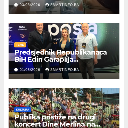
kroz parodiju poslali poruku
03/08/2026
SMARTINFO.BA
TEME
Predsjednik Republikanaca
BiH Edin Garaplija
prisustvovao prezentaciji
01/08/2026
SMARTINFO.BA
Federalnog sajma
zapošljavanja
KULTURA
Publika pristiže na drugi
koncert Dine Merlina na