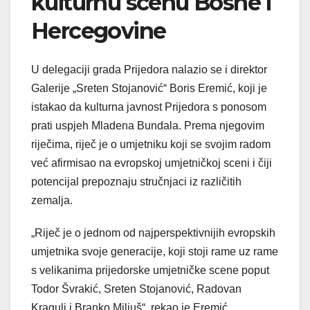
kulturnu scenu Bosne i
Hercegovine
U delegaciji grada Prijedora nalazio se i direktor
Galerije „Sreten Stojanović“ Boris Eremić, koji je
istakao da kulturna javnost Prijedora s ponosom
prati uspjeh Mladena Bundala. Prema njegovim
riječima, riječ je o umjetniku koji se svojim radom
već afirmisao na evropskoj umjetničkoj sceni i čiji
potencijal prepoznaju stručnjaci iz različitih
zemalja.
„Riječ je o jednom od najperspektivnijih evropskih
umjetnika svoje generacije, koji stoji rame uz rame
s velikanima prijedorske umjetničke scene poput
Todor Švrakić, Sreten Stojanović, Radovan
Kragulj i Branko Miljuš“, rekao je Eremić.