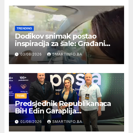
TRENDING
Dodikov snimak postao
inspiracija za šale: Građani
kroz parodiju poslali poruku
03/08/2026
SMARTINFO.BA
TEME
Predsjednik Republikanaca
BiH Edin Garaplija
prisustvovao prezentaciji
01/08/2026
SMARTINFO.BA
Federalnog sajma