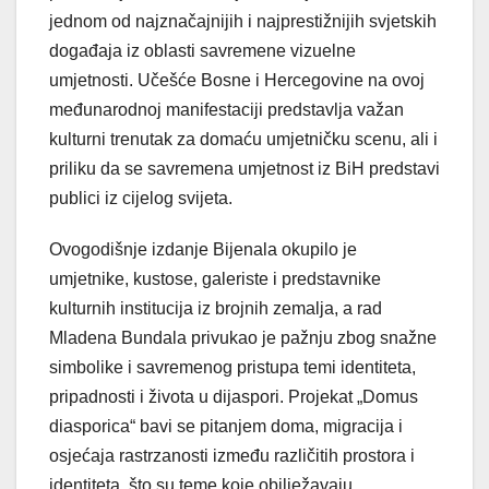
jednom od najznačajnijih i najprestižnijih svjetskih
događaja iz oblasti savremene vizuelne
umjetnosti. Učešće Bosne i Hercegovine na ovoj
međunarodnoj manifestaciji predstavlja važan
kulturni trenutak za domaću umjetničku scenu, ali i
priliku da se savremena umjetnost iz BiH predstavi
publici iz cijelog svijeta.
Ovogodišnje izdanje Bijenala okupilo je
umjetnike, kustose, galeriste i predstavnike
kulturnih institucija iz brojnih zemalja, a rad
Mladena Bundala privukao je pažnju zbog snažne
simbolike i savremenog pristupa temi identiteta,
pripadnosti i života u dijaspori. Projekat „Domus
diasporica“ bavi se pitanjem doma, migracija i
osjećaja rastrzanosti između različitih prostora i
identiteta, što su teme koje obilježavaju