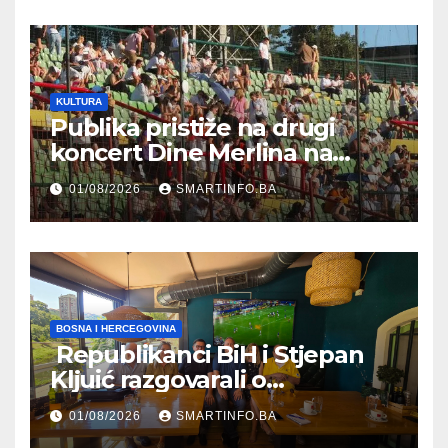
zapošljavanja
KULTURA
Publika pristiže na drugi
koncert Dine Merlina na
Koševu
01/08/2026
SMARTINFO.BA
BOSNA I HERCEGOVINA
Republikanci BiH i Stjepan
Kljuić razgovarali o
evropskom putu Bosne i
01/08/2026
SMARTINFO.BA
Hercegovine