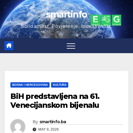
Skip
smartinfo
to
content
Solidarnost. Povjerenje. Inovativnost.
BOSNA I HERCEGOVINA
KULTURA
BiH predstavljena na 61.
Venecijanskom bijenalu
By
smartinfo.ba
MAY 9, 2026