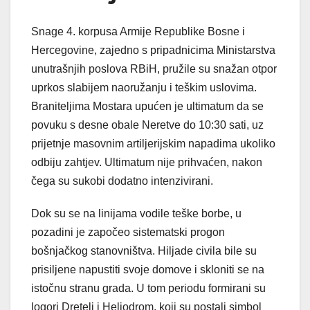
Snage 4. korpusa Armije Republike Bosne i
Hercegovine, zajedno s pripadnicima Ministarstva
unutrašnjih poslova RBiH, pružile su snažan otpor
uprkos slabijem naoružanju i teškim uslovima.
Braniteljima Mostara upućen je ultimatum da se
povuku s desne obale Neretve do 10:30 sati, uz
prijetnje masovnim artiljerijskim napadima ukoliko
odbiju zahtjev. Ultimatum nije prihvaćen, nakon
čega su sukobi dodatno intenzivirani.
Dok su se na linijama vodile teške borbe, u
pozadini je započeo sistematski progon
bošnjačkog stanovništva. Hiljade civila bile su
prisiljene napustiti svoje domove i skloniti se na
istočnu stranu grada. U tom periodu formirani su
logori Dretelj i Heliodrom, koji su postali simbol