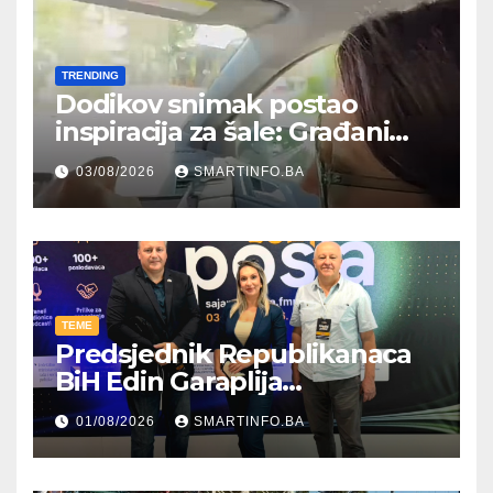
TRENDING
Dodikov snimak postao
inspiracija za šale: Građani
kroz parodiju poslali poruku
03/08/2026
SMARTINFO.BA
TEME
Predsjednik Republikanaca
BiH Edin Garaplija
prisustvovao prezentaciji
01/08/2026
SMARTINFO.BA
Federalnog sajma
zapošljavanja