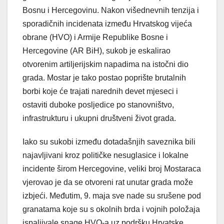
Bosnu i Hercegovinu. Nakon višednevnih tenzija i
sporadičnih incidenata između Hrvatskog vijeća
obrane (HVO) i Armije Republike Bosne i
Hercegovine (AR BiH), sukob je eskalirao
otvorenim artiljerijskim napadima na istočni dio
grada. Mostar je tako postao poprište brutalnih
borbi koje će trajati narednih devet mjeseci i
ostaviti duboke posljedice po stanovništvo,
infrastrukturu i ukupni društveni život grada.
Iako su sukobi između dotadašnjih saveznika bili
najavljivani kroz političke nesuglasice i lokalne
incidente širom Hercegovine, veliki broj Mostaraca
vjerovao je da se otvoreni rat unutar grada može
izbjeći. Međutim, 9. maja sve nade su srušene pod
granatama koje su s okolnih brda i vojnih položaja
ispaljivale snage HVO-a uz podršku Hrvatske