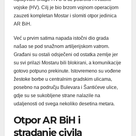
vojske (HV). Cilj je bio brzom vojnom operacijom
zauzeti kompletan Mostar i slomiti otpor jedinica
AR BiH.
Već u prvim satima napada istočni dio grada
našao se pod snažnom artiljerijskom vatrom.
Građani su ostali odsječeni od ostatka zemlje jer
su svi prilazi Mostaru bili blokirani, a komunikacije
gotovo potpuno prekinute. Istovremeno su vođene
žestoke borbe u centralnim gradskim ulicama,
posebno na području Bulevara i Šantićeve ulice,
gdje su se sukobljene strane nalazile na
udaljenosti od svega nekoliko desetina metara.
Otpor AR BiH i
stradanje civila