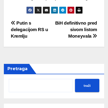
Post
Putin s
BiH definitivno pred
delegacijom RS u
sivom listom
navigation
Kremlju
Moneyvala
Pretraga
traži