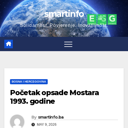
Skip
smartinfo
to
content
Solidarnost. Povjerenje. Inovativnost.
BOSNA I HERCEGOVINA
Početak opsade Mostara
1993. godine
By
smartinfo.ba
MAY 9, 2026