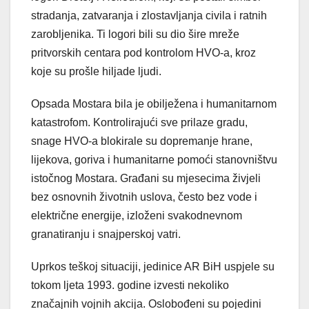
stradanja, zatvaranja i zlostavljanja civila i ratnih
zarobljenika. Ti logori bili su dio šire mreže
pritvorskih centara pod kontrolom HVO-a, kroz
koje su prošle hiljade ljudi.
Opsada Mostara bila je obilježena i humanitarnom
katastrofom. Kontrolirajući sve prilaze gradu,
snage HVO-a blokirale su dopremanje hrane,
lijekova, goriva i humanitarne pomoći stanovništvu
istočnog Mostara. Građani su mjesecima živjeli
bez osnovnih životnih uslova, često bez vode i
električne energije, izloženi svakodnevnom
granatiranju i snajperskoj vatri.
Uprkos teškoj situaciji, jedinice AR BiH uspjele su
tokom ljeta 1993. godine izvesti nekoliko
značajnih vojnih akcija. Oslobođeni su pojedini