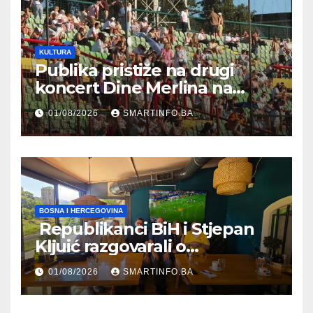
KULTURA
Publika pristiže na drugi
koncert Dine Merlina na
Koševu
01/08/2026
SMARTINFO.BA
BOSNA I HERCEGOVINA
Republikanci BiH i Stjepan
Kljuić razgovarali o
evropskom putu Bosne i
01/08/2026
SMARTINFO.BA
Hercegovine