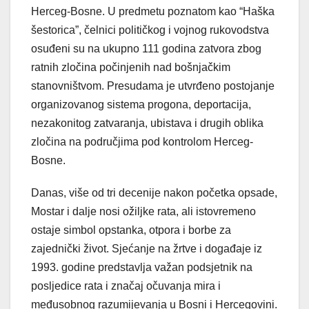
Herceg-Bosne. U predmetu poznatom kao “Haška
šestorica”, čelnici političkog i vojnog rukovodstva
osuđeni su na ukupno 111 godina zatvora zbog
ratnih zločina počinjenih nad bošnjačkim
stanovništvom. Presudama je utvrđeno postojanje
organizovanog sistema progona, deportacija,
nezakonitog zatvaranja, ubistava i drugih oblika
zločina na područjima pod kontrolom Herceg-
Bosne.
Danas, više od tri decenije nakon početka opsade,
Mostar i dalje nosi ožiljke rata, ali istovremeno
ostaje simbol opstanka, otpora i borbe za
zajednički život. Sjećanje na žrtve i događaje iz
1993. godine predstavlja važan podsjetnik na
posljedice rata i značaj očuvanja mira i
međusobnog razumijevanja u Bosni i Hercegovini.