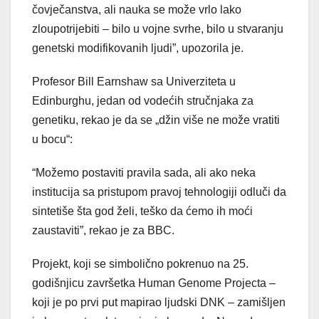
čovječanstva, ali nauka se može vrlo lako
zloupotrijebiti – bilo u vojne svrhe, bilo u stvaranju
genetski modifikovanih ljudi”, upozorila je.
Profesor Bill Earnshaw sa Univerziteta u
Edinburghu, jedan od vodećih stručnjaka za
genetiku, rekao je da se „džin više ne može vratiti
u bocu“:
“Možemo postaviti pravila sada, ali ako neka
institucija sa pristupom pravoj tehnologiji odluči da
sintetiše šta god želi, teško da ćemo ih moći
zaustaviti”, rekao je za BBC.
Projekt, koji se simbolično pokrenuo na 25.
godišnjicu završetka Human Genome Projecta –
koji je po prvi put mapirao ljudski DNK – zamišljen