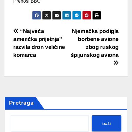
Prenosi BBC
Post
“Najveća
Njemačka podigla
američka prijetnja”
borbene avione
navigation
razvila dron veličine
zbog ruskog
komarca
špijunskog aviona
Pretraga
traži