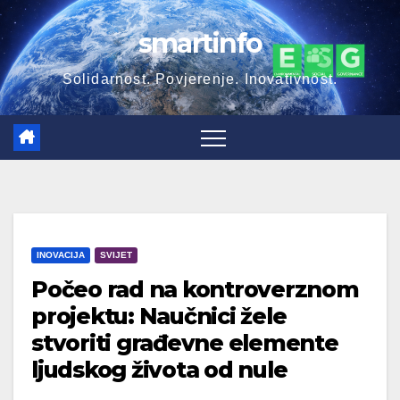
Skip
smartinfo
to
content
Solidarnost. Povjerenje. Inovativnost.
INOVACIJA
SVIJET
Počeo rad na kontroverznom
projektu: Naučnici žele
stvoriti građevne elemente
ljudskog života od nule