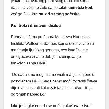
je kao nastavak tog pionirskog rada. No sada
naučnici više ne žele samo
čitati genetski kod
,
već ga žele
kreirati od samog početka
.
Kontrola i društveni dijalog
Prema riječima profesora Matthewa Hurlesa iz
Instituta Wellcome Sanger, koji je učestvovao i u
mapiranju ljudskog genoma, ovo istraživanje
omogućava znatno dublje razumijevanje
funkcionisanja DNK:
“Do sada smo mogli samo vršiti manje izmjene u
postojećem DNK. Sada ćemo moći izgraditi čitave
dijelove i testirati kako zaista funkcionišu – to je
ogroman napredak.”
Iako je naglašeno da se neće pokušavati stvoriti