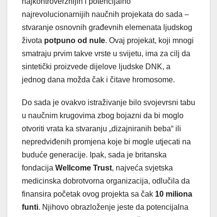
najkontroverznijih i potencijalno
najrevolucionarnijih naučnih projekata do sada –
stvaranje osnovnih građevnih elemenata ljudskog
života
potpuno od nule
. Ovaj projekat, koji mnogi
smatraju prvim takve vrste u svijetu, ima za cilj da
sintetički proizvede dijelove ljudske DNK, a
jednog dana možda čak i čitave hromosome.
Do sada je ovakvo istraživanje bilo svojevrsni tabu
u naučnim krugovima zbog bojazni da bi moglo
otvoriti vrata ka stvaranju „dizajniranih beba“ ili
nepredviđenih promjena koje bi mogle utjecati na
buduće generacije. Ipak, sada je britanska
fondacija
Wellcome Trust
, najveća svjetska
medicinska dobrotvorna organizacija, odlučila da
finansira početak ovog projekta sa čak
10 miliona
funti
. Njihovo obrazloženje jeste da potencijalna