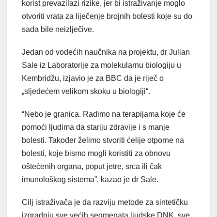
korist prevazilazi rizike, jer bi istraživanje moglo
otvoriti vrata za liječenje brojnih bolesti koje su do
sada bile neizlječive.
Jedan od vodećih naučnika na projektu, dr Julian
Sale iz Laboratorije za molekularnu biologiju u
Kembridžu, izjavio je za BBC da je riječ o
„sljedećem velikom skoku u biologiji“.
“Nebo je granica. Radimo na terapijama koje će
pomoći ljudima da stariju zdravije i s manje
bolesti. Također želimo stvoriti ćelije otporne na
bolesti, koje bismo mogli koristiti za obnovu
oštećenih organa, poput jetre, srca ili čak
imunološkog sistema”, kazao je dr Sale.
Cilj istraživača je da razviju metode za sintetičku
izgradnju sve većih segmenata ljudske DNK, sve