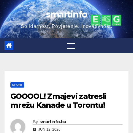
Skip
smartinfo
to
content
Solidarnost. Povjerenje. Inovativnost.
SPORT
GOOOOL! Zmajevi zatresli
mrežu Kanade u Torontu!
By
smartinfo.ba
JUN 12, 2026