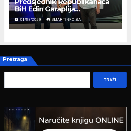
Predsjednik Republikanaca
BiH Edin Garaplija
prisustvovao prezentaciji
01/08/2026
SMARTINFO.BA
Federalnog sajma
zapošljavanja
Pretraga
TRAŽI