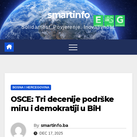
Skip
smartinfo
to
content
Solidarnost. Povjerenje. Inovativnost.
BOSNA I HERCEGOVINA
OSCE: Tri decenije podrške
miru i demokratiji u BiH
By
smartinfo.ba
DEC 17, 2025