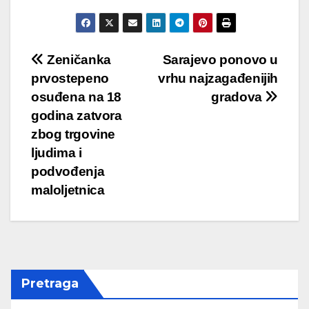
Post
Zeničanka
Sarajevo ponovo u
prvostepeno
vrhu najzagađenijih
navigation
osuđena na 18
gradova
godina zatvora
zbog trgovine
ljudima i
podvođenja
maloljetnica
Pretraga