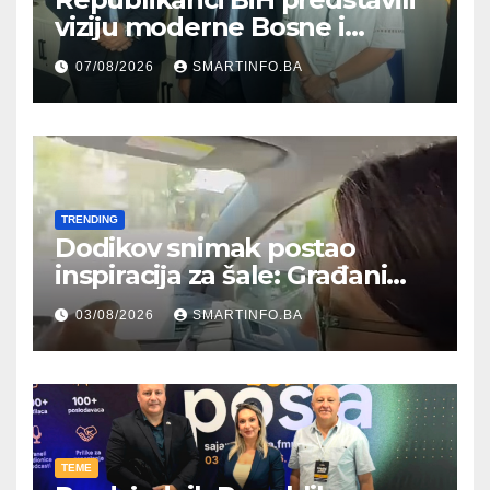
viziju moderne Bosne i
Hercegovine ambasadoru
07/08/2026
SMARTINFO.BA
Njemačke
TRENDING
Dodikov snimak postao
inspiracija za šale: Građani
kroz parodiju poslali poruku
03/08/2026
SMARTINFO.BA
TEME