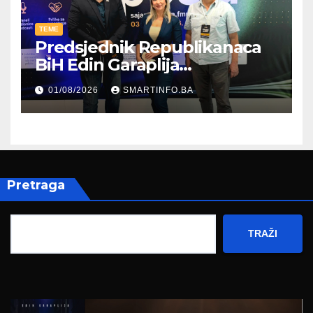
TEME
Predsjednik Republikanaca
BiH Edin Garaplija
prisustvovao prezentaciji
01/08/2026
SMARTINFO.BA
Federalnog sajma
zapošljavanja
Pretraga
TRAŽI