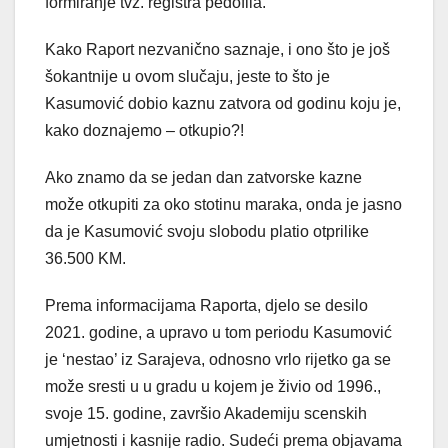
formiranje tvz. registra pedofila.
Kako Raport nezvanično saznaje, i ono što je još
šokantnije u ovom slučaju, jeste to što je
Kasumović dobio kaznu zatvora od godinu koju je,
kako doznajemo – otkupio?!
Ako znamo da se jedan dan zatvorske kazne
može otkupiti za oko stotinu maraka, onda je jasno
da je Kasumović svoju slobodu platio otprilike
36.500 KM.
Prema informacijama Raporta, djelo se desilo
2021. godine, a upravo u tom periodu Kasumović
je ‘nestao’ iz Sarajeva, odnosno vrlo rijetko ga se
može sresti u u gradu u kojem je živio od 1996.,
svoje 15. godine, završio Akademiju scenskih
umjetnosti i kasnije radio. Sudeći prema objavama