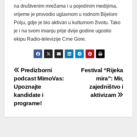
na društvenim mrežama i u pojedinim medijima,
vrijeme je provodio uglavnom u rodnom Bijelom
Polju, gdje je bio aktivan u kulturnom životu. Tako
je i na svom imanju prije dvije godine ugostio
ekipu Radio-televizije Crne Gore.
Post
Predizborni
Festival “Rijeka
podcast MimoVas:
mira”: Mir,
navigation
Upoznajte
zajedništvo i
kandidate i
aktivizam
programe!