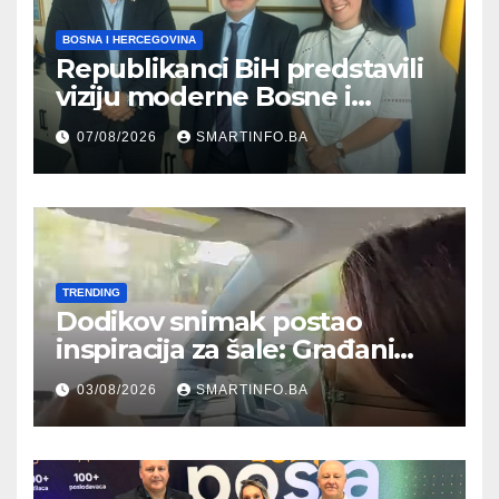
BOSNA I HERCEGOVINA
Republikanci BiH predstavili
viziju moderne Bosne i
Hercegovine ambasadoru
07/08/2026
SMARTINFO.BA
Njemačke
TRENDING
Dodikov snimak postao
inspiracija za šale: Građani
kroz parodiju poslali poruku
03/08/2026
SMARTINFO.BA