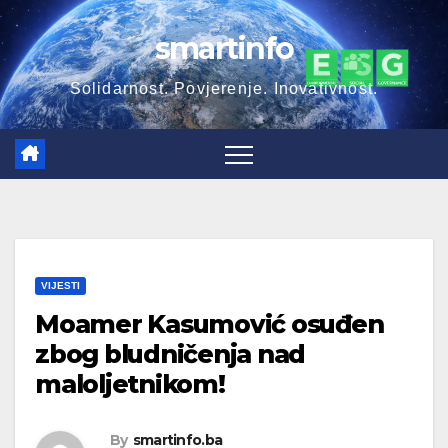
Skip
smartinfo
to
content
Solidarnost. Povjerenje. Inovativnost.
VIJESTI
Moamer Kasumović osuđen
zbog bludničenja nad
maloljetnikom!
By
smartinfo.ba