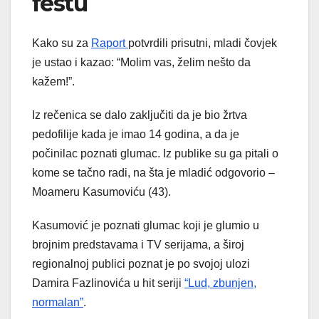
festu
Kako su za
Raport
potvrdili prisutni, mladi čovjek
je ustao i kazao: “Molim vas, želim nešto da
kažem!”.
Iz rečenica se dalo zaključiti da je bio žrtva
pedofilije kada je imao 14 godina, a da je
počinilac poznati glumac. Iz publike su ga pitali o
kome se tačno radi, na šta je mladić odgovorio –
Moameru Kasumoviću (43).
Kasumović je poznati glumac koji je glumio u
brojnim predstavama i TV serijama, a široj
regionalnoj publici poznat je po svojoj ulozi
Damira Fazlinovića u hit seriji
“Lud, zbunjen,
normalan”
.