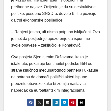
je kazao da nije iznenađen, s obzirom na
prethodne najave. Ocijenio je da su destruktivne
politike, posebno SNSD-a, dovele BiH u poziciju
da trpi ekonomske posljedice.
– Ranjeni jesmo, ali nismo potpuno isključeni. Ovo
je možda posljednje upozorenje da ispunimo
svoje obaveze – zaključio je Konaković.
Ova posjeta Sjedinjenim Državama, kako je
istaknuto, pokazuje kontinuitet podrške BiH od
strane ključnog međunarodnog partnera i ukazuje
na potrebu da domaći politički akteri ispune
preuzete obaveze kako bi zemlja nastavila
napredak ka euroatlantskim integracijama.