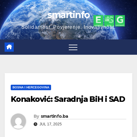
Skip
smartinfo
to
content
Solidarnost. Povjerenje. Inovativnost.
BOSNA I HERCEGOVINA
Konaković: Saradnja BiH i SAD
By
smartinfo.ba
JUL 17, 2025