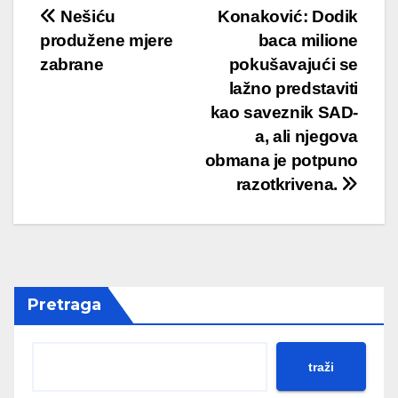
Post
Nešiću
Konaković: Dodik
produžene mjere
baca milione
navigation
zabrane
pokušavajući se
lažno predstaviti
kao saveznik SAD-
a, ali njegova
obmana je potpuno
razotkrivena.
Pretraga
traži