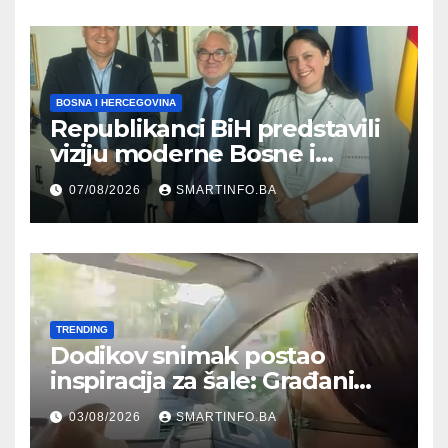
građanima
BOSNA I HERCEGOVINA
Republikanci BiH predstavili
viziju moderne Bosne i
Hercegovine ambasadoru
07/08/2026
SMARTINFO.BA
Njemačke
TRENDING
Dodikov snimak postao
inspiracija za šale: Građani
kroz parodiju poslali poruku
03/08/2026
SMARTINFO.BA