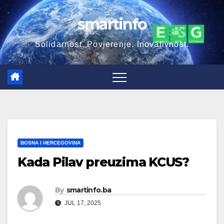
Skip
smartinfo
to
content
Solidarnost. Povjerenje. Inovativnost.
BOSNA I HERCEGOVINA
Kada Pilav preuzima KCUS?
By
smartinfo.ba
JUL 17, 2025