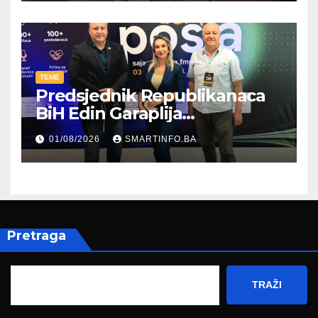
TEME
Predsjednik Republikanaca
BiH Edin Garaplija
prisustvovao prezentaciji
01/08/2026
SMARTINFO.BA
Federalnog sajma
zapošljavanja
Pretraga
TRAŽI