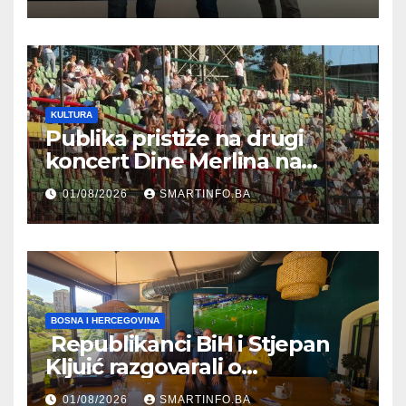
Federalnog sajma
zapošljavanja
KULTURA
Publika pristiže na drugi
koncert Dine Merlina na
Koševu
01/08/2026
SMARTINFO.BA
BOSNA I HERCEGOVINA
Republikanci BiH i Stjepan
Kljuić razgovarali o
evropskom putu Bosne i
01/08/2026
SMARTINFO.BA