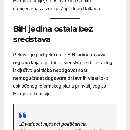
Evropske unije, sredstava koja su bila
namijenjena za zemlje Zapadnog Balkana.
BiH jedina ostala bez
sredstava
Petrović je podsjetio da je BiH
jedina država
regiona
koja nije dobila sredstva, te da je razlog
isključivo
politička neodgovornost
i
nemogućnost dogovora državnih vlasti
oko
usklađenog reformskog plana prihvatljivog za
Evropsku komisiju.
„Dvadeset mjeseci političari na