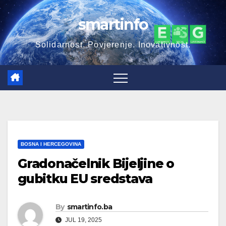
Skip
smartinfo
to
content
Solidarnost. Povjerenje. Inovativnost.
BOSNA I HERCEGOVINA
Gradonačelnik Bijeljine o
gubitku EU sredstava
By
smartinfo.ba
JUL 19, 2025