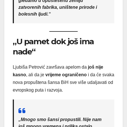
gledamo u opustešenu zemlju
zatvorenih fabrika, uništene prirode i
bolesnih ljudi.“
„U pamet dok još ima
nade“
Ljubiša Petrović završava apelom da
još nije
kasno
, ali da je
vrijeme ograničeno
i da će svaka
nova propuštena šansa BiH sve više udaljavati od
evropskog puta i razvoja.
„Mnogo smo šansi propustili. Nije nam
još mnogo vremena i prilika ostalo.