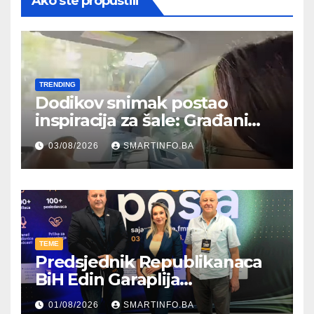
Ako ste propustili
TRENDING
Dodikov snimak postao
inspiracija za šale: Građani
kroz parodiju poslali poruku
03/08/2026
SMARTINFO.BA
TEME
Predsjednik Republikanaca
BiH Edin Garaplija
prisustvovao prezentaciji
01/08/2026
SMARTINFO.BA