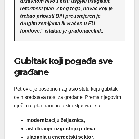
državnom nivou nisu uspjeli usaglasiti
reformski plan. Zbog toga, novac koji je
trebao pripasti BiH preusmjeren je
drugim zemljama ili vraćen u EU
fondove,“ istakao je gradonačelnik.
Gubitak koji pogađa sve
građane
Petrović je posebno naglasio štetu koju gubitak
ovih sredstava nosi za građane. Prema njegovim
riječima, planirani projekti uključivali su:
modernizaciju željeznica
,
asfaltiranje i izgradnju puteva
,
ulaganja u energetski sektor
,