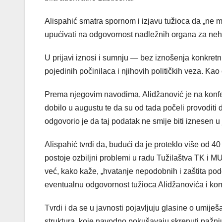
Alispahić smatra spornom i izjavu tužioca da „ne m
upućivati na odgovornost nadležnih organa za neh
U prijavi iznosi i sumnju — bez iznošenja konkretnih
pojedinih počinilaca i njihovih političkih veza. Kao 
Prema njegovim navodima, Alidžanović je na konfer
dobilo u augustu te da su od tada počeli provoditi
odgovorio je da taj podatak ne smije biti iznesen u 
Alispahić tvrdi da, budući da je proteklo više od 4
postoje ozbiljni problemi u radu Tužilaštva TK i MU
već, kako kaže, „hvatanje nepodobnih i zaštita pod
eventualnu odgovornost tužioca Alidžanovića i k
Tvrdi i da se u javnosti pojavljuju glasine o umije
struktura, koje navodno pokušavaju skrenuti pažnju