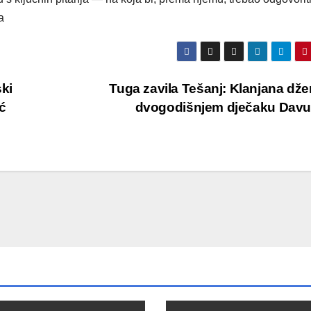
a
ki
Tuga zavila Tešanj: Klanjana dž
ć
dvogodišnjem dječaku Dav