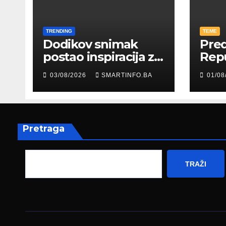
TRENDING
TEME
Dodikov snimak
Pred
postao inspiracija za
Rep
šale: Građani kroz
Edin
03/08/2026
SMARTINFO.BA
01/08
parodiju poslali
pris
poruku
prez
Fed
zapo
Pretraga
TRAŽI