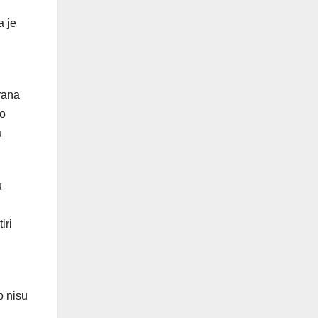
a je
rana
do
u
u
iri
o nisu