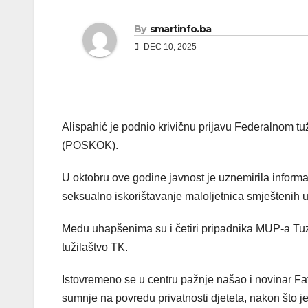
By
smartinfo.ba
DEC 10, 2025
Alispahić je podnio krivičnu prijavu Federalnom tu
(POSKOK).
U oktobru ove godine javnost je uznemirila inform
seksualno iskorištavanje maloljetnica smještenih u
Među uhapšenima su i četiri pripadnika MUP-a Tuzl
tužilaštvo TK.
Istovremeno se u centru pažnje našao i novinar Fat
sumnje na povredu privatnosti djeteta, nakon što j