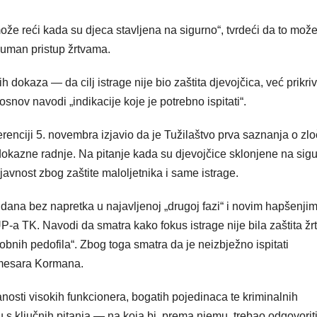
ože reći kada su djeca stavljena na sigurno“, tvrdeći da to mož
uman pristup žrtvama.
 dokaza — da cilj istrage nije bio zaštita djevojčica, već prikri
osnov navodi „indikacije koje je potrebno ispitati“.
enciji 5. novembra izjavio da je Tužilaštvo prva saznanja o zlo
 dokazne radnje. Na pitanje kada su djevojčice sklonjene na sigu
javnost zbog zaštite maloljetnika i same istrage.
0 dana bez napretka u najavljenoj „drugoj fazi“ i novim hapšenji
P-a TK. Navodi da smatra kako fokus istrage nije bila zaštita žr
obnih pedofila“. Zbog toga smatra da je neizbježno ispitati
omesara Kormana.
šanosti visokih funkcionera, bogatih pojedinaca te kriminalnih
 s ključnih pitanja — na koja bi, prema njemu, trebao odgovorit