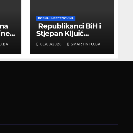
BOSNA I HERCEGOVINA
 na
Republikanci BiH i
ine
Stjepan Kljuić
evu
razgovarali o
O.BA
01/08/2026
SMARTINFO.BA
evropskom putu
Bosne i
Hercegovine