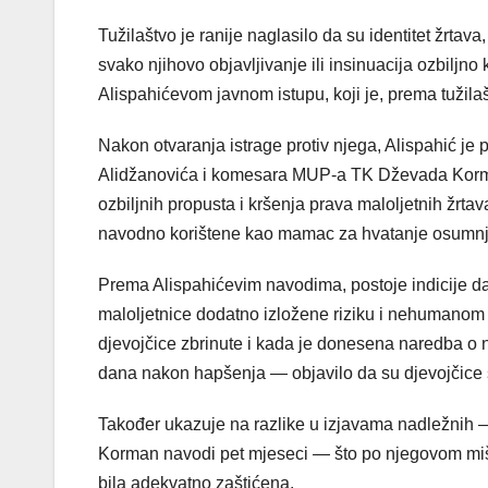
Tužilaštvo je ranije naglasilo da su identitet žrtava
svako njihovo objavljivanje ili insinuacija ozbiljn
Alispahićevom javnom istupu, koji je, prema tužilaš
Nakon otvaranja istrage protiv njega, Alispahić je 
Alidžanovića i komesara MUP-a TK Dževada Korman
ozbiljnih propusta i kršenja prava maloljetnih žrta
navodno korištene kao mamac za hvatanje osumnj
Prema Alispahićevim navodima, postoje indicije da 
maloljetnice dodatno izložene riziku i nehumanom 
djevojčice zbrinute i kada je donesena naredba o nj
dana nakon hapšenja — objavilo da su djevojčice 
Također ukazuje na razlike u izjavama nadležnih —
Korman navodi pet mjeseci — što po njegovom mišl
bila adekvatno zaštićena.