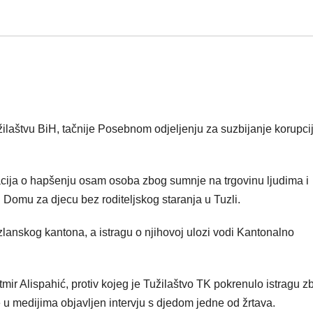
žilaštvu BiH, tačnije Posebnom odjeljenju za suzbijanje korupci
acija o hapšenju osam osoba zbog sumnje na trgovinu ljudima i
 Domu za djecu bez roditeljskog staranja u Tuzli.
anskog kantona, a istragu o njihovoj ulozi vodi Kantonalno
mir Alispahić, protiv kojeg je Tužilaštvo TK pokrenulo istragu z
e u medijima objavljen intervju s djedom jedne od žrtava.