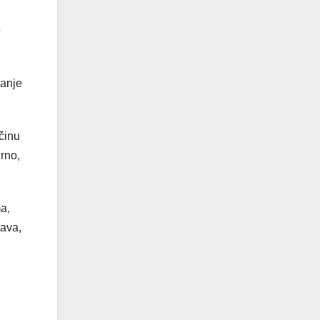
e
vanje
činu
rno,
ma,
tava,
i