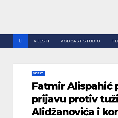
Skip
to
content
VIJESTI
PODCAST STUDIO
TE
VIJESTI
Fatmir Alispahić 
prijavu protiv tu
Alidžanovića i k