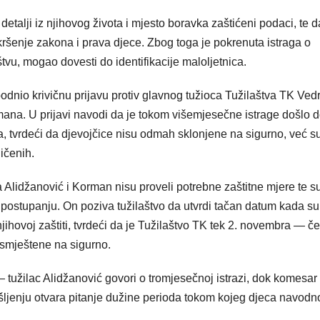
, detalji iz njihovog života i mjesto boravka zaštićeni podaci, te d
o kršenje zakona i prava djece. Zbog toga je pokrenuta istraga o
tvu, mogao dovesti do identifikacije maloljetnica.
podnio krivičnu prijavu protiv glavnog tužioca Tužilaštva TK Ved
a. U prijavi navodi da je tokom višemjesečne istrage došlo 
va, tvrdeći da djevojčice nisu odmah sklonjene na sigurno, već s
ičenih.
Alidžanović i Korman nisu proveli potrebne zaštitne mjere te s
postupanju. On poziva tužilaštvo da utvrdi tačan datum kada su
ihovoj zaštiti, tvrdeći da je Tužilaštvo TK tek 2. novembra — čet
smještene na sigurno.
 tužilac Alidžanović govori o tromjesečnoj istrazi, dok komesar
jenju otvara pitanje dužine perioda tokom kojeg djeca navodn