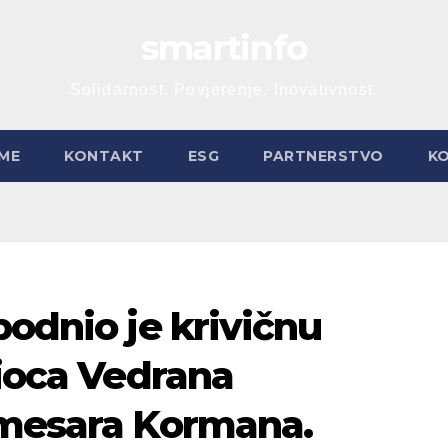
smartinfo
Solidarnost. Povjerenje. Inovativnost.
ME
KONTAKT
ESG
PARTNERSTVO
K
podnio je krivičnu
žioca Vedrana
omesara Kormana.