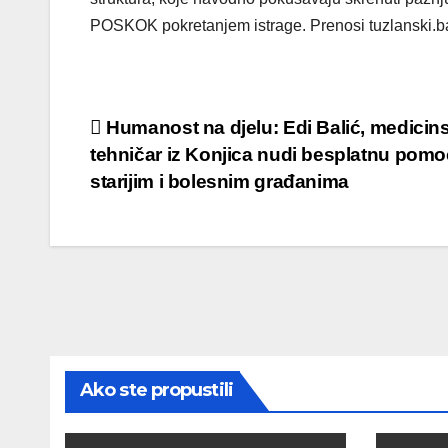
POSKOK pokretanjem istrage. Prenosi tuzlanski.b
Post
Humanost na djelu: Edi Balić, medicins
tehničar iz Konjica nudi besplatnu pomo
navigation
starijim i bolesnim građanima
Ako ste propustili