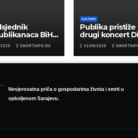
KULTURA
sjednik
Publika pristiže
ublikanaca BiH
drugi koncert D
 Garaplija
Merlina na Koš
/2026
SMARTINFO.BA
01/08/2026
SMARTINF
ustvovao
entaciji
eralnog sajma
šljavanja
Nevjerovatna priča o gospodarima života i smrti u
opkoljenom Sarajevu.