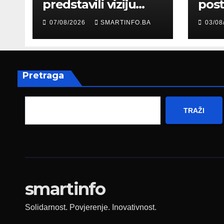
predstavili viziju
post
moderne Bosne i
šale
07/08/2026
SMARTINFO.BA
03/08
Hercegovine
paro
ambasadoru
por
Njemačke
Pretraga
TRAŽI
smartinfo
Solidarnost. Povjerenje. Inovativnost.