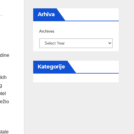
Arhiva
Archives
odine
Kategorije
skih
og
tel
ježio
stale