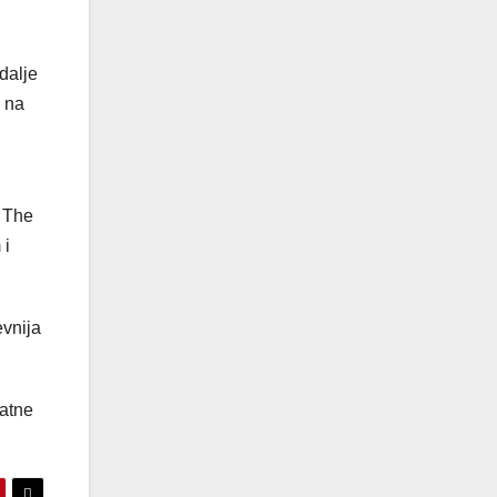
dalje
k na
t The
 i
evnija
datne