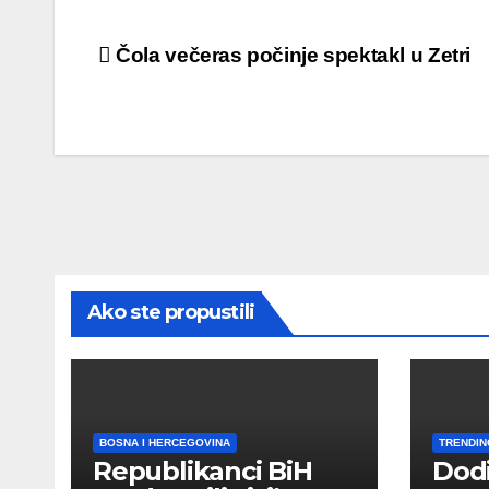
Post
Čola večeras počinje spektakl u Zetri
navigation
Ako ste propustili
BOSNA I HERCEGOVINA
TRENDIN
Republikanci BiH
Dod