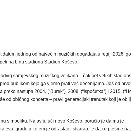
 datum jednog od najvećih muzičkih događaja u regiji 2026. g
popeti na binu stadiona Stadion Koševo.
odvig sarajevskog muzičkog velikana – čak pet velikih stadion
re, pred publikom koja ga vjerno prati već decenijama. Još od prv
 preko nastupa 2004. (“Burek”), 2008. (“Ispočetka”) i 2015. (“Ho
e od običnog koncerta – pravi generacijski trenutak koji je obil
žnu simboliku. Najavljujući novo Koševo, poručio je da mu je
ajevu, gradu u kojem je odrastao i stvarao, te da će pjesme na