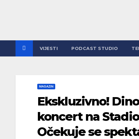
Skip
to
content
VIJESTI
PODCAST STUDIO
TE
MAGAZIN
Ekskluzivno! Dino
koncert na Stadion
Očekuje se spekta