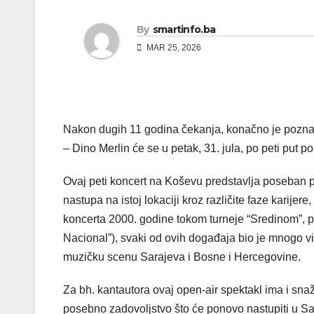
By
smartinfo.ba
MAR 25, 2026
Nakon dugih 11 godina čekanja, konačno je poznat
– Dino Merlin će se u petak, 31. jula, po peti put 
Ovaj peti koncert na Koševu predstavlja poseban p
nastupa na istoj lokaciji kroz različite faze karije
koncerta 2000. godine tokom turneje “Sredinom”, pa
Nacional”), svaki od ovih događaja bio je mnogo viš
muzičku scenu Sarajeva i Bosne i Hercegovine.
Za bh. kantautora ovaj open-air spektakl ima i sna
posebno zadovoljstvo što će ponovo nastupiti u Sar