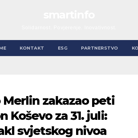
smartinfo
Solidarnost. Povjerenje. Inovativnost.
ME
KONTAKT
ESG
PARTNERSTVO
K
 Merlin zakazao peti
 Koševo za 31. juli:
kl svjetskog nivoa