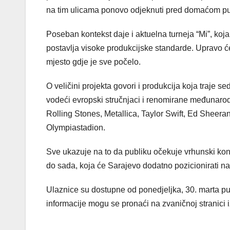
na tim ulicama ponovo odjeknuti pred domaćom p
Poseban kontekst daje i aktuelna turneja “Mi”, koja
postavlja visoke produkcijske standarde. Upravo će 
mjesto gdje je sve počelo.
O veličini projekta govori i produkcija koja traje 
vodeći evropski stručnjaci i renomirane međunaro
Rolling Stones, Metallica, Taylor Swift, Ed Sheera
Olympiastadion.
Sve ukazuje na to da publiku očekuje vrhunski konc
do sada, koja će Sarajevo dodatno pozicionirati 
Ulaznice su dostupne od ponedjeljka, 30. marta pu
informacije mogu se pronaći na zvaničnoj stranici 