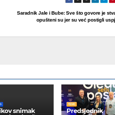
Saradnik Jale i Bube: Sve što govore je stv
opušteni su jer su već postigli us
G
TEME
ikov snimak
Predsjednik