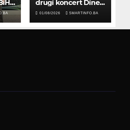
BiH
drugi koncert Dine
Merlina na Koševu
O.BA
01/08/2026
SMARTINFO.BA
ma