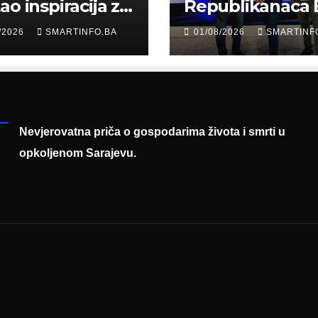
ao inspiracija za
Republikanaca 
: Građani kroz
Edin Garaplija
/2026
SMARTINFO.BA
01/08/2026
SMARTINF
diju poslali
prisustvovao
uku
prezentaciji
Federalnog saj
zapošljavanja
Nevjerovatna priča o gospodarima života i smrti u
opkoljenom Sarajevu.