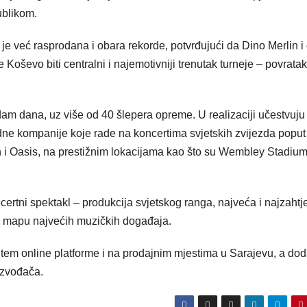
ublikom.
 je već rasprodana i obara rekorde, potvrđujući da Dino Merlin i 
Koševo biti centralni i najemotivniji trenutak turneje – povrata
sedam dana, uz više od 40 šlepera opreme. U realizaciji učestvuju
dne kompanije koje rade na koncertima svjetskih zvijezda popu
n i Oasis, na prestižnim lokacijama kao što su Wembley Stadium
ertni spektakl – produkcija svjetskog ranga, najveća i najzahtj
na mapu najvećih muzičkih događaja.
tem online platforme i na prodajnim mjestima u Sarajevu, a do
izvođača.