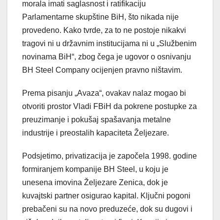
morala imati saglasnost i ratifikaciju
Parlamentarne skupštine BiH, što nikada nije
provedeno. Kako tvrde, za to ne postoje nikakvi
tragovi ni u državnim institucijama ni u „Službenim
novinama BiH“, zbog čega je ugovor o osnivanju
BH Steel Company ocijenjen pravno ništavim.
Prema pisanju „Avaza“, ovakav nalaz mogao bi
otvoriti prostor Vladi FBiH da pokrene postupke za
preuzimanje i pokušaj spašavanja metalne
industrije i preostalih kapaciteta Željezare.
Podsjetimo, privatizacija je započela 1998. godine
formiranjem kompanije BH Steel, u koju je
unesena imovina Željezare Zenica, dok je
kuvajtski partner osigurao kapital. Ključni pogoni
prebačeni su na novo preduzeće, dok su dugovi i