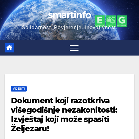
Skip
smartinfo
to
content
Solidarnost. Povjerenje. Inovativnost.
VIJESTI
Dokument koji razotkriva
višegodišnje nezakonitosti:
Izvještaj koji može spasiti
Željezaru!