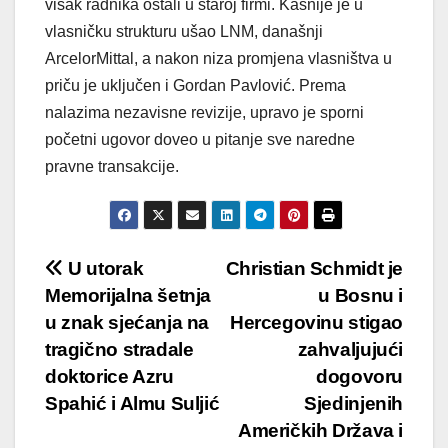
višak radnika ostali u staroj firmi. Kasnije je u
vlasničku strukturu ušao LNM, današnji
ArcelorMittal, a nakon niza promjena vlasništva u
priču je uključen i Gordan Pavlović. Prema
nalazima nezavisne revizije, upravo je sporni
početni ugovor doveo u pitanje sve naredne
pravne transakcije.
Post
U utorak
Christian Schmidt je
Memorijalna šetnja
u Bosnu i
navigation
u znak sjećanja na
Hercegovinu stigao
tragično stradale
zahvaljujući
doktorice Azru
dogovoru
Spahić i Almu Suljić
Sjedinjenih
Američkih Država i