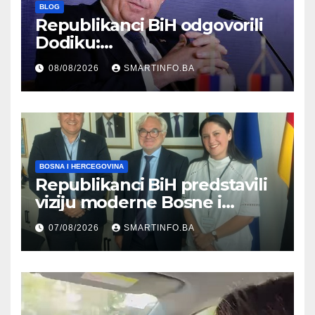
BLOG
Republikanci BiH odgovorili
Dodiku:
Bosanskohercegovačka
08/08/2026
SMARTINFO.BA
kultura postoji i pripada svim
građanima
BOSNA I HERCEGOVINA
Republikanci BiH predstavili
viziju moderne Bosne i
Hercegovine ambasadoru
07/08/2026
SMARTINFO.BA
Njemačke