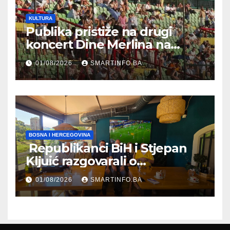
KULTURA
Publika pristiže na drugi
koncert Dine Merlina na
Koševu
01/08/2026
SMARTINFO.BA
BOSNA I HERCEGOVINA
Republikanci BiH i Stjepan
Kljuić razgovarali o
evropskom putu Bosne i
01/08/2026
SMARTINFO.BA
Hercegovine