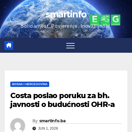
Skip
smartinfo
to
content
Solidarnost. Povjerenje. Inovativnost.
BOSNA I HERCEGOVINA
Costa poslao poruku za bh.
javnosti o budućnosti OHR-a
By
smartinfo.ba
JUN 1, 2026