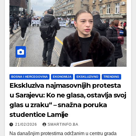
BOSNA I HERCEGOVINA
EKONOMIJA
EKSKLUZIVNO
TRENDING
Ekskluziva najmasovnijih protesta
u Sarajevu: Ko ne glasa, ostavlja svoj
glas u zraku“ – snažna poruka
studentice Lamije
21/02/2026
SMARTINFO.BA
Na današnjim protestima održanim u centru grada