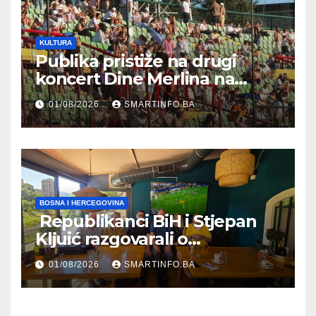
KULTURA
Publika pristiže na drugi
koncert Dine Merlina na
Koševu
01/08/2026
SMARTINFO.BA
BOSNA I HERCEGOVINA
Republikanci BiH i Stjepan
Kljuić razgovarali o
evropskom putu Bosne i
01/08/2026
SMARTINFO.BA
Hercegovine