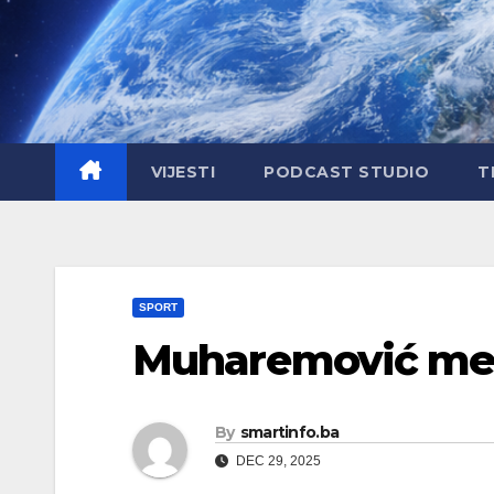
Skip
to
content
VIJESTI
PODCAST STUDIO
T
SPORT
Muharemović met
By
smartinfo.ba
DEC 29, 2025