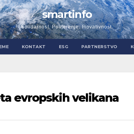
smartinfo
Solidarnost. Povjerenje. Inovativnost.
EME
KONTAKT
ESG
PARTNERSTVO
K
a evropskih velikana