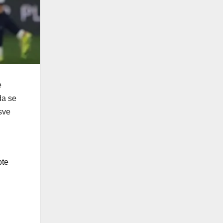
e
da se
sve
pte