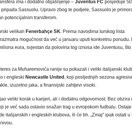
transfera ima i dodatno objašnjenje –
Juventus FC
posjeduje 50
pripada Sassuolu. Upravo zbog te podjele, Sassuolo je primor
jan potencijalnim transferom.
urski velikan
Fenerbahçe SK
. Prema navodima turskog lista
 i razmatra mogućnost da već u januaru uputi konkretnu ponudu. I
iliona eura, svjestan da polovina tog iznosa ide Juventusu, što
eres za Muharemovića ranije su pokazali i veliki italijanski klu
io i engleski
Newcastle United
, koji posljednjih sezona agresi
le, izuzetno jaka, a finansijski zahtjevi visoki.
o veliki korak u karijeri, ali i dodatnu odgovornost. Bez obzira 
 koji je već sada ostavio snažan trag u evropskom fudbalu. Ostaje
 italijanskih i engleskih klubova, ili će bh. „Zmaj“ ipak ostati u
 nivou.