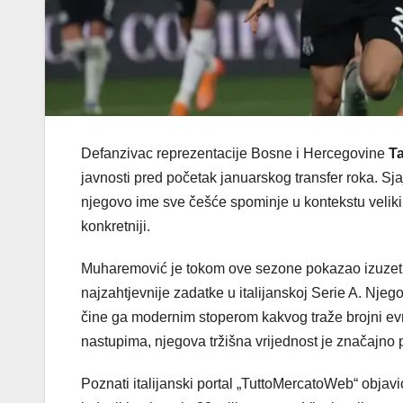
Defanzivac reprezentacije Bosne i Hercegovine
T
javnosti pred početak januarskog transfer roka. Sja
njegovo ime sve češće spominje u kontekstu veliki
konkretniji.
Muharemović je tokom ove sezone pokazao izuzetnu
najzahtjevnije zadatke u italijanskoj Serie A. Njeg
čine ga modernim stoperom kakvog traže brojni evr
nastupima, njegova tržišna vrijednost je značajno 
Poznati italijanski portal „TuttoMercatoWeb“ objav