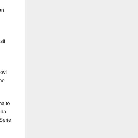
an
sti
bovi
vno
na to
 da
 Serie