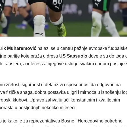
arik Muharemović
nalazi se u centru pažnje evropske fudbalsk
jne partije koje pruža u dresu
US Sassuolo
dovele su do toga 
h transfera, a interes za njegove usluge svakim danom postaje 
 zrelost, sigurnost u defanzivi i sposobnost da odgovori na
ova fizička snaga, dobra postavka u igri i mirnoća u iznošenju lo
opski klubovi. Upravo zahvaljujući konstantnim i kvalitetnim
porasla u posljednjih nekoliko mjeseci.
io je kako je za reprezentativca Bosne i Hercegovine potrebno