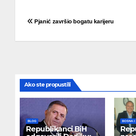
Post
Pjanić završio bogatu karijeru
navigation
Ako ste propustili
BLOG
BOSNA I
Republikanci BiH
Repu