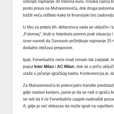
izdvojiti najmanje 30 miliona eura. Visoka cijena 
posto prava na Muharemovića, dok druga polovina 
tražiti veću odštetu kako bi finansijski bio zadovol
U trku za potpis bh. defanzivca sada se uključio i t
„Fotomaç“, klub iz Istanbula pomno prati situaciju
izvor navodi da Sassuolo priželjkuje najmanje 25 m
dodatno otežava pregovore.
Ipak, Fenerbahče neće imati nimalo lak zadatak. Int
poput
Inter Milan
i
AC Milan
, dok se u priču uključ
ulaže u jačanje igračkog kadra. Konkurencija je, dak
Za Muharemovića bi potencijalni transfer predstavlja
gdje nastavi karijeru, jasno je da se radi o igraču
se vidi da li će Fenerbahče uspjeti nadmašiti ponude
A, gdje je već dokazao da može igrati na najvišem