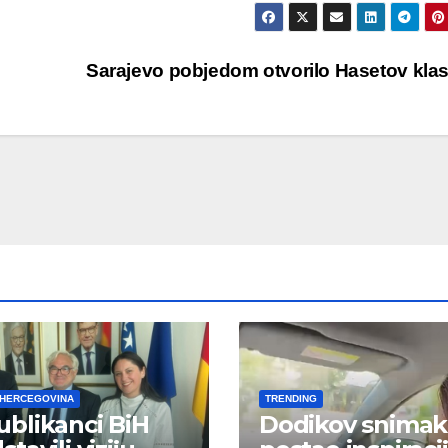
Sarajevo pobjedom otvorilo Hasetov kla
 HERCEGOVINA
TRENDING
blikanci BiH
Dodikov snimak