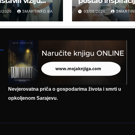
tavili viziju
postao inspiraci
erne Bosne i
šale: Građani kr
8/2026
SMARTINFO.BA
03/08/2026
SMARTIN
cegovine
parodiju poslali
asadoru
poruku
mačke
Nevjerovatna priča o gospodarima života i smrti u
opkoljenom Sarajevu.