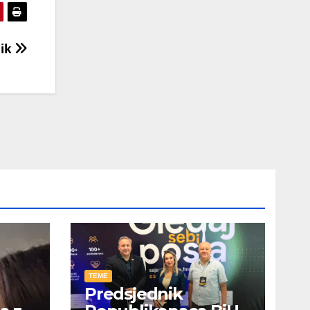
sik
TEME
Predsjednik