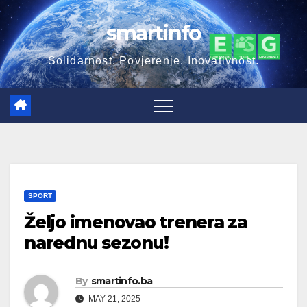
Skip
smartinfo
to
content
Solidarnost. Povjerenje. Inovativnost.
SPORT
Željo imenovao trenera za
narednu sezonu!
By
smartinfo.ba
MAY 21, 2025