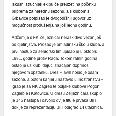
Iskusni stručnjak ekipu će preuzeti na početku
priprema za narednu sezonu, a s klubom s
Grbavice potpisao je dvogodišnji ugovor uz
mogućnost produženja na još jednu godinu.
Adžem je s FK Željezničar neraskidivo vezan još
od djetinjstva. Prošao je omladinsku školu kluba, a
prvi nastup za seniorski tim upisao je u oktobru
1991. godine protiv Rada. Tokom ratnih godina
ostao je uz klub, dajući značajan doprinos
njegovom opstanku. Dres Plavih nosio je osam
sezona, a potom karijeru nastavio u inostranstvu –
igrao je za NK Zagreb te poljske klubove Pogon,
Zaglebie i Katowice. U dresu Željezničara skupio
je 145 nastupa i osvojio dvije titule prvaka BiH,
dok je za reprezentaciju BiH odigrao 14 utakmica.