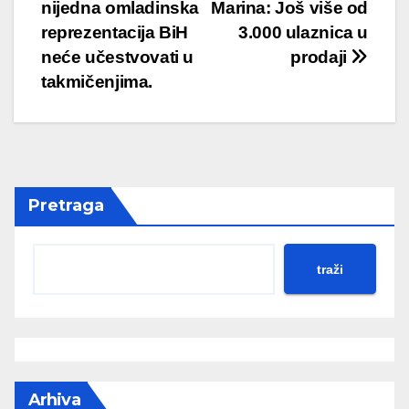
nijedna omladinska
Marina: Još više od
navigation
reprezentacija BiH
3.000 ulaznica u
neće učestvovati u
prodaji
takmičenjima.
Pretraga
traži
Arhiva