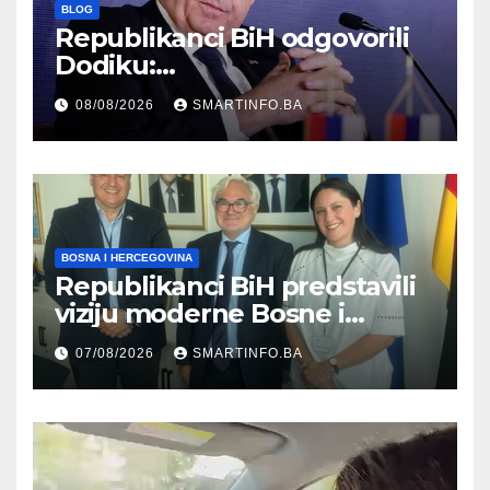
BLOG
Republikanci BiH odgovorili
Dodiku:
Bosanskohercegovačka
08/08/2026
SMARTINFO.BA
kultura postoji i pripada svim
građanima
BOSNA I HERCEGOVINA
Republikanci BiH predstavili
viziju moderne Bosne i
Hercegovine ambasadoru
07/08/2026
SMARTINFO.BA
Njemačke