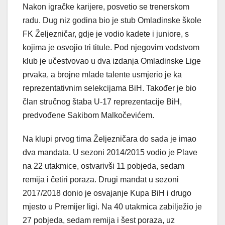
Nakon igračke karijere, posvetio se trenerskom
radu. Dug niz godina bio je stub Omladinske škole
FK Željezničar, gdje je vodio kadete i juniore, s
kojima je osvojio tri titule. Pod njegovim vodstvom
klub je učestvovao u dva izdanja Omladinske Lige
prvaka, a brojne mlade talente usmjerio je ka
reprezentativnim selekcijama BiH. Također je bio
član stručnog štaba U-17 reprezentacije BiH,
predvođene Sakibom Malkočevićem.
Na klupi prvog tima Željezničara do sada je imao
dva mandata. U sezoni 2014/2015 vodio je Plave
na 22 utakmice, ostvarivši 11 pobjeda, sedam
remija i četiri poraza. Drugi mandat u sezoni
2017/2018 donio je osvajanje Kupa BiH i drugo
mjesto u Premijer ligi. Na 40 utakmica zabilježio je
27 pobjeda, sedam remija i šest poraza, uz