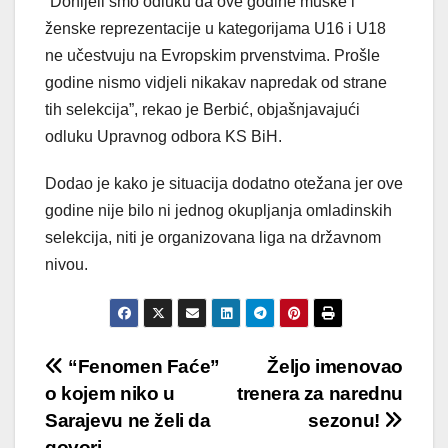
“Donijeli smo odluku da ove godine muške i
ženske reprezentacije u kategorijama U16 i U18
ne učestvuju na Evropskim prvenstvima. Prošle
godine nismo vidjeli nikakav napredak od strane
tih selekcija”, rekao je Berbić, objašnjavajući
odluku Upravnog odbora KS BiH.
Dodao je kako je situacija dodatno otežana jer ove
godine nije bilo ni jednog okupljanja omladinskih
selekcija, niti je organizovana liga na državnom
nivou.
Post
“Fenomen Faće”
Željo imenovao
o kojem niko u
trenera za narednu
navigation
Sarajevu ne želi da
sezonu!
govori