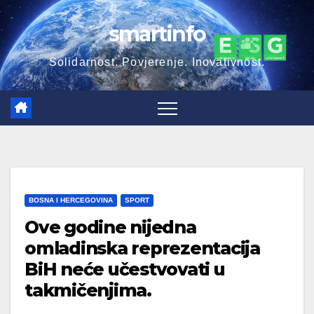
Skip
smartinfo
to
content
Solidarnost. Povjerenje. Inovativnost.
BOSNA I HERCEGOVINA
SPORT
Ove godine nijedna
omladinska reprezentacija
BiH neće učestvovati u
takmičenjima.