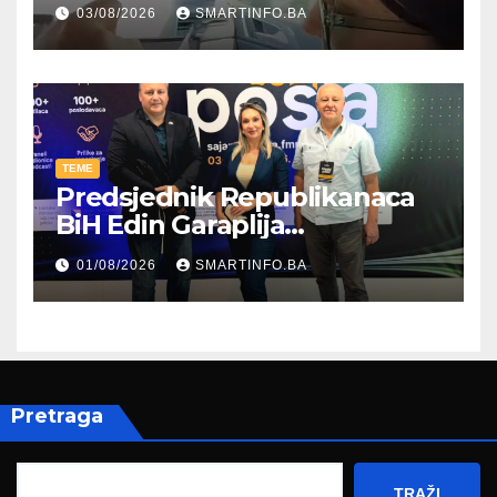
kroz parodiju poslali poruku
03/08/2026
SMARTINFO.BA
TEME
Predsjednik Republikanaca
BiH Edin Garaplija
prisustvovao prezentaciji
01/08/2026
SMARTINFO.BA
Federalnog sajma
zapošljavanja
Pretraga
TRAŽI