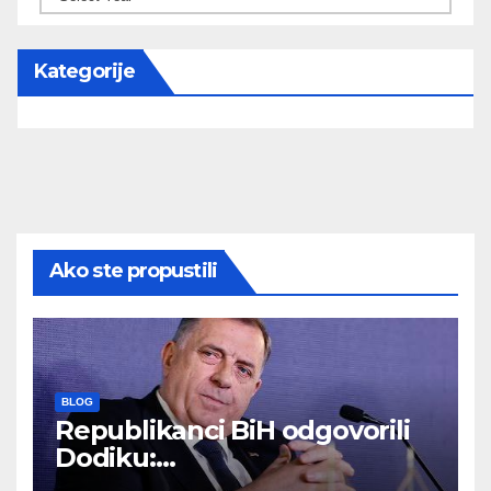
Kategorije
Ako ste propustili
BLOG
Republikanci BiH odgovorili
Dodiku:
Bosanskohercegovačka