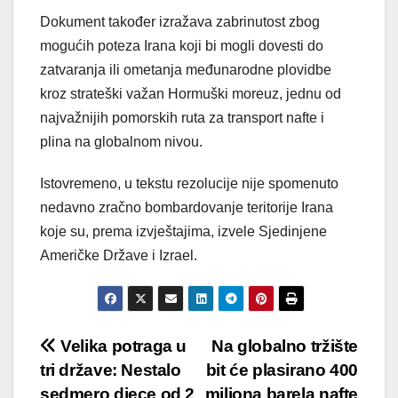
Dokument također izražava zabrinutost zbog
mogućih poteza Irana koji bi mogli dovesti do
zatvaranja ili ometanja međunarodne plovidbe
kroz strateški važan Hormuški moreuz, jednu od
najvažnijih pomorskih ruta za transport nafte i
plina na globalnom nivou.
Istovremeno, u tekstu rezolucije nije spomenuto
nedavno zračno bombardovanje teritorije Irana
koje su, prema izvještajima, izvele Sjedinjene
Američke Države i Izrael.
Post
Velika potraga u
Na globalno tržište
tri države: Nestalo
bit će plasirano 400
navigation
sedmero djece od 2
miliona barela nafte