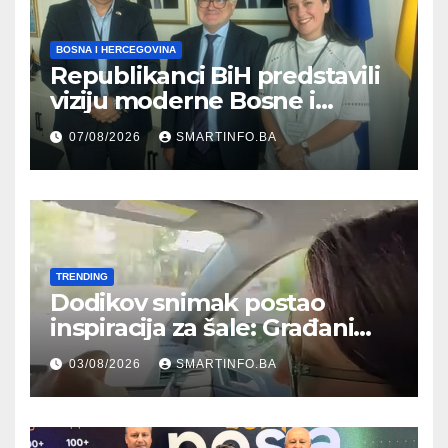
BOSNA I HERCEGOVINA
Republikanci BiH predstavili
viziju moderne Bosne i
Hercegovine ambasadoru
07/08/2026
SMARTINFO.BA
Njemačke
TRENDING
Dodikov snimak postao
inspiracija za šale: Građani
kroz parodiju poslali poruku
03/08/2026
SMARTINFO.BA