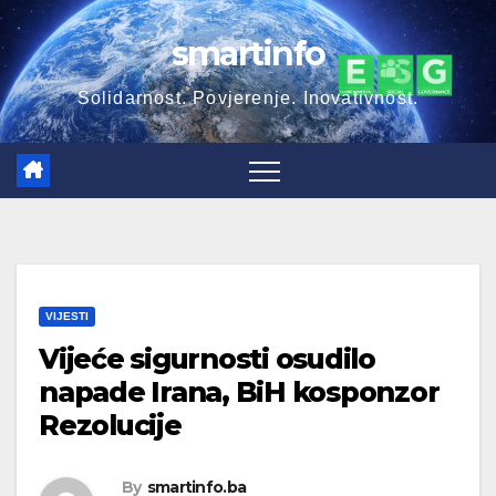
Skip
smartinfo
to
content
Solidarnost. Povjerenje. Inovativnost.
VIJESTI
Vijeće sigurnosti osudilo
napade Irana, BiH kosponzor
Rezolucije
By
smartinfo.ba