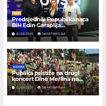
TEME
Predsjednik Republikanaca
BiH Edin Garaplija
prisustvovao prezentaciji
01/08/2026
SMARTINFO.BA
Federalnog sajma
zapošljavanja
KULTURA
Publika pristiže na drugi
koncert Dine Merlina na
Koševu
01/08/2026
SMARTINFO.BA