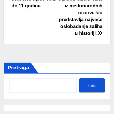
do 11 godina
iz međunarodnih
rezervi, što
predstavlja najveće
oslobađanje zaliha
u historiji.
Pretraga
traži