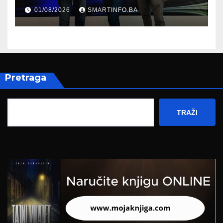
prisustvovao prezentaciji
01/08/2026
SMARTINFO.BA
Federalnog sajma
zapošljavanja
Pretraga
TRAŽI