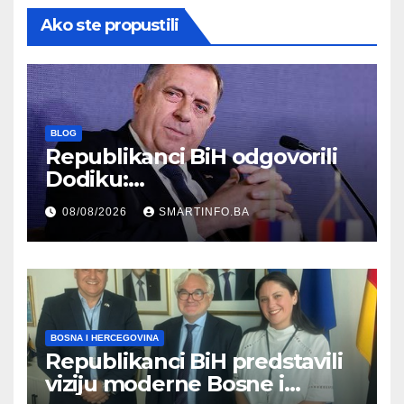
Ako ste propustili
BLOG
Republikanci BiH odgovorili
Dodiku:
Bosanskohercegovačka
08/08/2026
SMARTINFO.BA
kultura postoji i pripada svim
građanima
BOSNA I HERCEGOVINA
Republikanci BiH predstavili
viziju moderne Bosne i