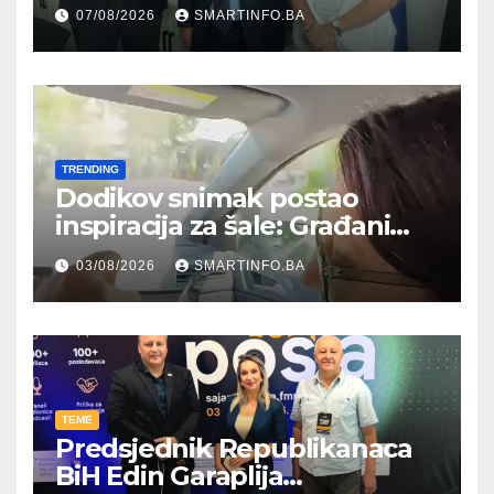
Hercegovine ambasadoru
07/08/2026
SMARTINFO.BA
Njemačke
TRENDING
Dodikov snimak postao
inspiracija za šale: Građani
kroz parodiju poslali poruku
03/08/2026
SMARTINFO.BA
TEME
Predsjednik Republikanaca
BiH Edin Garaplija