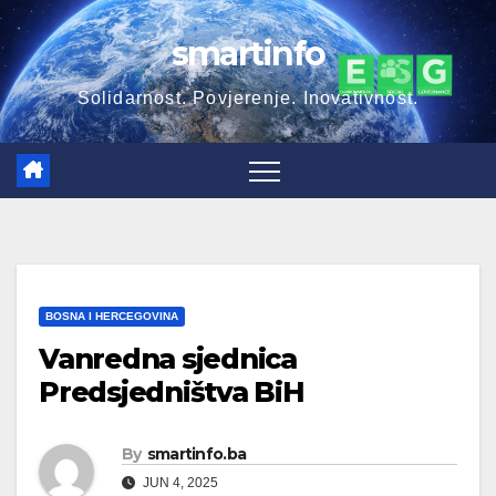
Skip
smartinfo
to
content
Solidarnost. Povjerenje. Inovativnost.
BOSNA I HERCEGOVINA
Vanredna sjednica
Predsjedništva BiH
By
smartinfo.ba
JUN 4, 2025