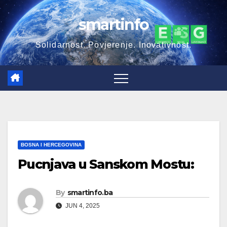
Skip
smartinfo
to
content
Solidarnost. Povjerenje. Inovativnost.
BOSNA I HERCEGOVINA
Pucnjava u Sanskom Mostu:
By
smartinfo.ba
JUN 4, 2025