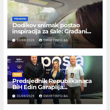
TRENDING
Dodikov snimak postao
inspiracija za šale: Građani
kroz parodiju poslali poruku
03/08/2026
SMARTINFO.BA
TEME
Predsjednik Republikanaca
BiH Edin Garaplija
prisustvovao prezentaciji
01/08/2026
SMARTINFO.BA
Federalnog sajma
zapošljavanja