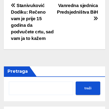
Post
Stanivuković
Vanredna sjednica
Dodiku: Rečeno
Predsjedništva BiH
navigation
vam je prije 15
godina da
podvučete crtu, sad
vam ja to kažem
Pretraga
traži