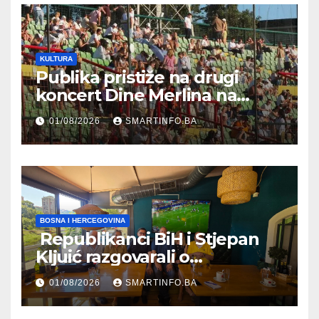
KULTURA
Publika pristiže na drugi
koncert Dine Merlina na
Koševu
01/08/2026
SMARTINFO.BA
BOSNA I HERCEGOVINA
Republikanci BiH i Stjepan
Kljuić razgovarali o
evropskom putu Bosne i
01/08/2026
SMARTINFO.BA
Hercegovine