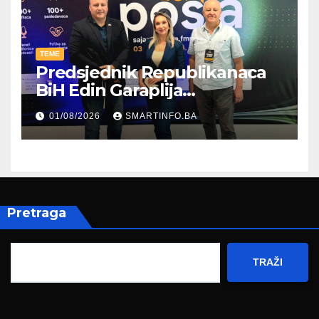
TEME
Predsjednik Republikanaca
BiH Edin Garaplija
prisustvovao prezentaciji
01/08/2026
SMARTINFO.BA
Federalnog sajma
zapošljavanja
Pretraga
TRAŽI