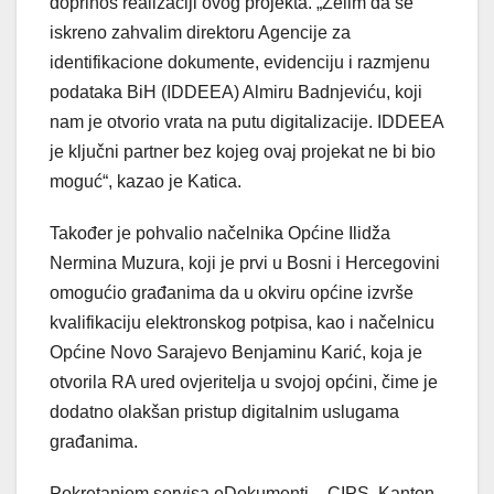
doprinos realizaciji ovog projekta. „Želim da se
iskreno zahvalim direktoru Agencije za
identifikacione dokumente, evidenciju i razmjenu
podataka BiH (IDDEEA) Almiru Badnjeviću, koji
nam je otvorio vrata na putu digitalizacije. IDDEEA
je ključni partner bez kojeg ovaj projekat ne bi bio
moguć“, kazao je Katica.
Također je pohvalio načelnika Općine Ilidža
Nermina Muzura, koji je prvi u Bosni i Hercegovini
omogućio građanima da u okviru općine izvrše
kvalifikaciju elektronskog potpisa, kao i načelnicu
Općine Novo Sarajevo Benjaminu Karić, koja je
otvorila RA ured ovjeritelja u svojoj općini, čime je
dodatno olakšan pristup digitalnim uslugama
građanima.
Pokretanjem servisa eDokumenti – CIPS, Kanton