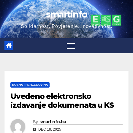
Skip
smartinfo
to
content
Solidarnost. Povjerenje. Inovativnost.
BOSNA I HERCEGOVINA
Uvedeno elektronsko
izdavanje dokumenata u KS
By
smartinfo.ba
DEC 18, 2025