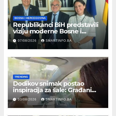
BOSNA I HERCEGOVINA
Republikanci BiH predstavili
viziju moderne Bosne i
Hercegovine ambasadoru
07/08/2026
SMARTINFO.BA
Njemačke
TRENDING
Dodikov snimak postao
inspiracija za šale: Građani
kroz parodiju poslali poruku
03/08/2026
SMARTINFO.BA